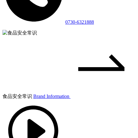
0730-6321888
食品安全常识
Brand Information