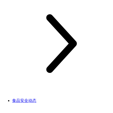
食品安全动态