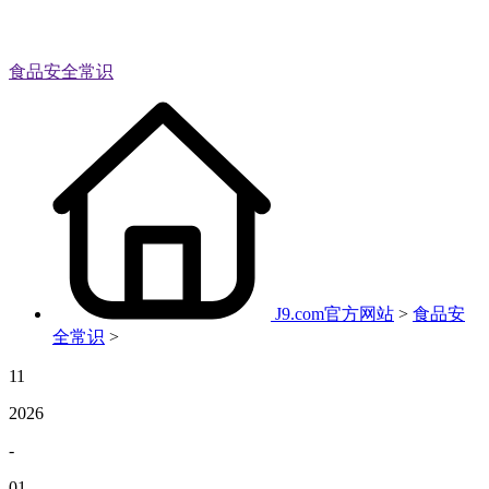
食品安全常识
J9.com官方网站
>
食品安
全常识
>
11
2026
-
01