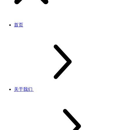
首页
关于我们