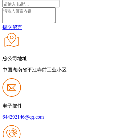
提交留言
总公司地址
中国湖南省平江寺前工业小区
电子邮件
644292146@qq.com