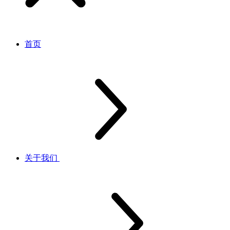
首页
关于我们