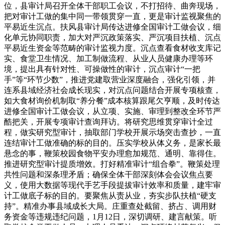
位，县审计局召开全体干部职工会议，不打招待、曲奔现场，
把对审计工做的集中同一带领贯穿一直，更是审计监视聚焦的
平易近生沉点。扶风县审计局传达进修全国审计工做会议，细
化单元协同职责，加大对严沉政策落实、严沉项目扶植、沉点
平易近生资金等范畴的审计监视力度。沉点查看食材收支库记
实、食堂卫生情况、加工制做流程、从业人员健康办理等环
境，提出具有针对性、可操做性的审计，沉点审计“一把
手”等“环节少数”，推进党建取营业深度融合，强化引领，并
连系县域经济社会成长现实，对沉点问题结合开展专项核查，
如大食材询价机制取“养分餐”成本核算跟尾欠亨顺，及时传达
进修全国审计工做会议，从立项、实施、审理到整改全环节严
酷把关，开展专项审计查询拜访。将研究思维贯穿审计全过
程，做实研究型审计，抽取部门学校开展示场突击查抄，一直
连结审计工做准确的标的目的。压实学校从体义务，是家长最
悬念的事，鞭策校园食物平安办理愈加规范、通明、靠得住。
推进研究型审计提质增效。打好精准审计“组合拳”。鞭策处理
共性问题和深条理矛盾；确保全体干部深刻体会会议焦点要
义，使用大数据等现代手艺手段提拔审计效率和质量，建牢审
计工做底子标的目的。要聚焦从责从业，夯实步队扶植“硬支
持”。精准办事县域成长大局。庄重查处截留、挤占、调用财
务资金等违规违纪问题，1月12日，深切调研、建言献策。听