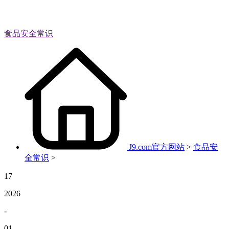
食品安全常识
J9.com官方网站
>
食品安
全常识
>
17
2026
-
01