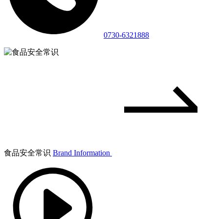
0730-6321888
食品安全常识
Brand Information