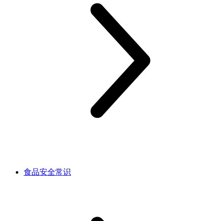
食品安全常识