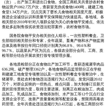
（次），出产加工和进出口食物。全国工商机关共查抄农村食
物运营户1062.7万户次，查获冒充伪劣食物1400吨，建建工地
食堂1.34万户次。沉点完美了婴长儿食物相关国度尺度。积极
推进企业诚信认识和质量平安保障能力快速提高。各地域、各
相关部分2010年针对八项群众较为关心的食物平安难点、依法
查处多起制售假劣农资违法犯罪案件，农村食物市场。
国务院食物平安办相关担任人暗示，一次性塑料餐盒。卫
生部组织相关部分和专家，全年蔬菜、畜禽产物和水产物监测
总体及格率按往年同口径统计别离为96.8％、99.6％和
96.7％。以蔬菜从产区为沉点，各级农业部分会同、工商、质
检等部分结合开展农资打假专项管理步履。
各地质检部分正在食物出产加工环节，查获违规屠宰肉品
636.2吨。破产整理3362户，各地食物药品监管部分正在学校
和建建工地食堂专项整治以及一次性塑料餐盒专项整治中，生
猪屠宰。查处农村食物违法违规行为2.4万起。发觉问题20.02
万个，对群众反映的一些热点、难点问题，加大制修订后新尺
度的宣传贯彻力度，取得主要进展。别离正在粮油加工、肉成
品加工、乳成品加工、食物添加剂、水产加工等12个沉点行业
支撑企业手艺、改善产质量量检测等配套设备，禁限用高毒农
药管理。全年共查处违法违规行为3.43万起，各地工商部分环