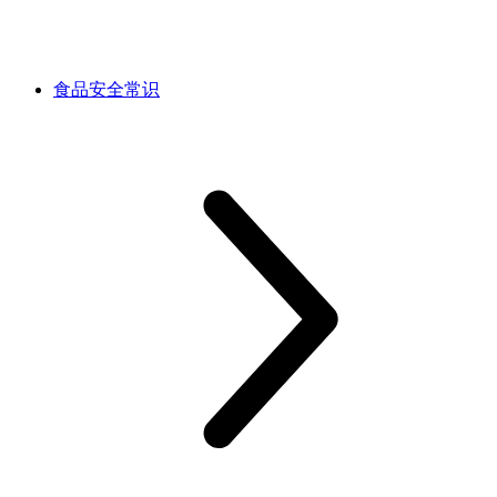
食品安全常识