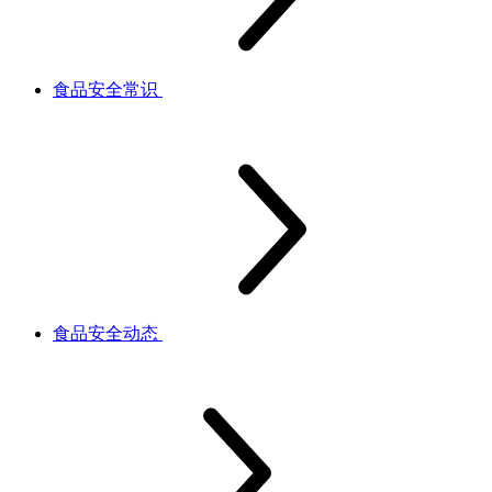
食品安全常识
食品安全动态