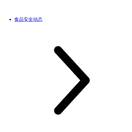
食品安全动态