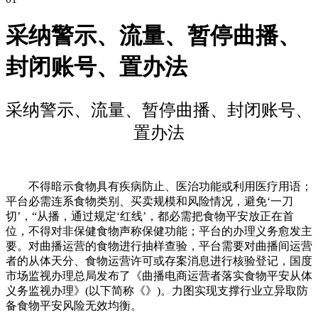
采纳警示、流量、暂停曲播、
封闭账号、置办法
采纳警示、流量、暂停曲播、封闭账号、
置办法
不得暗示食物具有疾病防止、医治功能或利用医疗用语；
平台必需连系食物类别、买卖规模和风险情况，避免‘一刀
切’，“从播，通过规定‘红线’，都必需把食物平安放正在首
位，不得对非保健食物声称保健功能；平台的办理义务愈发主
要。对曲播运营的食物进行抽样查验，平台需要对曲播间运营
者的从体天分、食物运营许可或存案消息进行核验登记，国度
市场监视办理总局发布了《曲播电商运营者落实食物平安从体
义务监视办理》(以下简称《》)。力图实现支撑行业立异取防
备食物平安风险无效均衡。