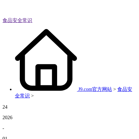
食品安全常识
J9.com官方网站
>
食品安
全常识
>
24
2026
-
01