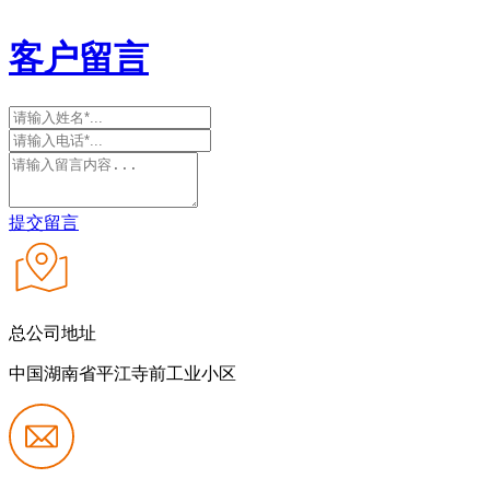
客户留言
提交留言
总公司地址
中国湖南省平江寺前工业小区