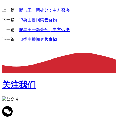
上一篇：
赐与王一新处分；中方否决
下一篇：
13类曲播间禁售食物
上一篇：
赐与王一新处分；中方否决
下一篇：
13类曲播间禁售食物
关注我们