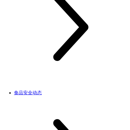
食品安全动态