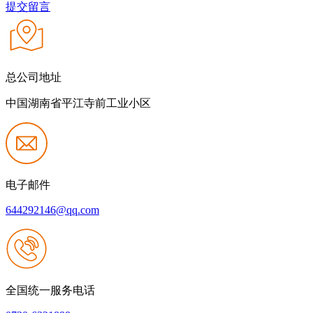
提交留言
总公司地址
中国湖南省平江寺前工业小区
电子邮件
644292146@qq.com
全国统一服务电话