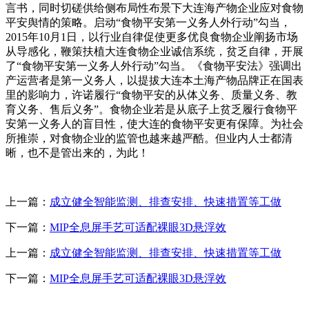
言书，同时切磋供给侧布局性布景下大连海产物企业应对食物
平安舆情的策略。启动“食物平安第一义务人外行动”勾当，
2015年10月1日，以行业自律促使更多优良食物企业阐扬市场
从导感化，鞭策扶植大连食物企业诚信系统，贫乏自律，开展
了“食物平安第一义务人外行动”勾当。《食物平安法》强调出
产运营者是第一义务人，以提拔大连本土海产物品牌正在国表
里的影响力，许诺履行“食物平安的从体义务、质量义务、教
育义务、售后义务”。食物企业若是从底子上贫乏履行食物平
安第一义务人的盲目性，使大连的食物平安更有保障。为社会
所推崇，对食物企业的监管也越来越严酷。但业内人士都清
晰，也不是管出来的，为此！
上一篇：
成立健全智能监测、排查安排、快速措置等工做
下一篇：
MIP全息屏手艺可适配裸眼3D悬浮效
上一篇：
成立健全智能监测、排查安排、快速措置等工做
下一篇：
MIP全息屏手艺可适配裸眼3D悬浮效