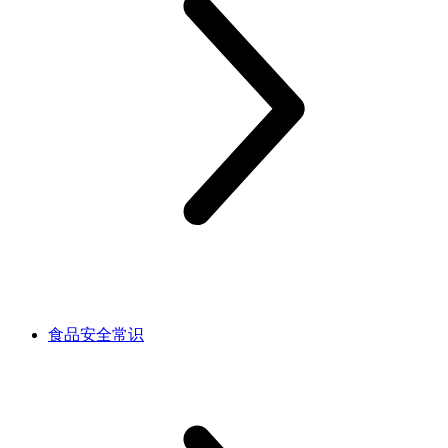
食品安全常识