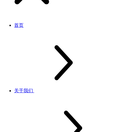
首页
关于我们