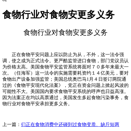
食物行业对食物安更多义务
食物行业对食物安更多义务
正在食物平安问题上应以防止为从，不外，这一法令强
调，使之成为正式法令。更严酷监管进口食物，部门党议员认
为价格太高。美国食物平安监管系统将面对７０多年来最大一
次。（任海军）这一法令的实施需要耗资约１４亿美元，要对
食物出产设备加强监管；美国总统奥巴马1月４日签订两院通
过的《食物平安现代化法案》，党正在资金问题上掀起风波的
可能性不大。美国国内要求食物平安系统的呼声也日益高涨。
因为法案正在均以高票通过，美国发生多起食物污染事务，食
物行业对食物平安承担更多义务。
上一篇：
们正在食物消费中还碰到过食物变质、缺斤短两