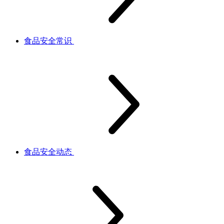
食品安全常识
食品安全动态