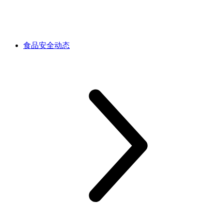
食品安全动态