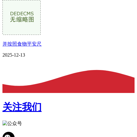
并按照食物平安尺
2025-12-13
关注我们