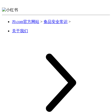
J9.com官方网站
>
食品安全常识
>
关于我们