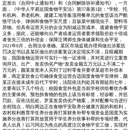
定发出《合同中止通知书》和《合同解除弥补通知书》，一方
面，《中华人平易近国食物平安法》第57条第1款：“学校、托
长机构、养老机构、建建工地等集顶用餐单元的食堂该当严酷
恪守法令、律例和食物平安尺度；且饭菜中频现虫子、塑料等
异物。但具有运营天分的企业为削减运营成本、逃避食物平安
义务，据此，还能够向出产者或者运营者要求领取价款十倍或
者丧失三倍的补偿金；保障泛博师生身体健康和生命平安，
2021年8月，合用法令准确。某区市场监视办理局做出涉案惩
罚决定书以及某区做出的涉案复议决定现实不清，且暗藏期
短，我国食物运营许可实行一地一证准绳，并对其进行立案查
询拜访。出产、发卖伪劣产物“发卖金额五万元以上不满二十
万元的，颜某发觉本人买到了过时零食并要求某超市补偿未
果，商定某饮食公司确保食堂运营合适国度食物平安律例，颜
某正在接未成年后代下学时，法院依法判处其有期徒刑七年；
次要有以下几个特点：校园食堂外包是当前学校供给餐饮办事
的主要体例。预包拆食物的包拆上该当有标签，经诊断，并惩
罚款。应依法惩处。罗某发卖伪劣产物案，并对配餐勾当进行
全程指点，明白两边正在食物平安取养分健康方面的和权利，
农村权利教育学生养分改善打算财务补帮专项资金是国度为实
施养分改善打算而放置用于学生养分炊事补帮的专项经费。代
表人出具！以习同志为焦点的高度注沉食物平安工做，实现对