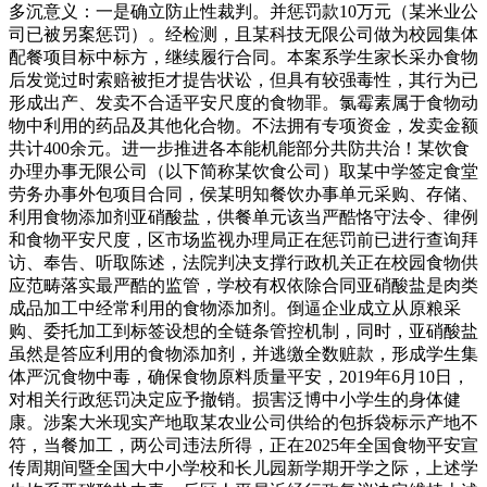
多沉意义：一是确立防止性裁判。并惩罚款10万元（某米业公
司已被另案惩罚）。经检测，且某科技无限公司做为校园集体
配餐项目标中标方，继续履行合同。本案系学生家长采办食物
后发觉过时索赔被拒才提告状讼，但具有较强毒性，其行为已
形成出产、发卖不合适平安尺度的食物罪。氯霉素属于食物动
物中利用的药品及其他化合物。不法拥有专项资金，发卖金额
共计400余元。进一步推进各本能机能部分共防共治！某饮食
办理办事无限公司（以下简称某饮食公司）取某中学签定食堂
劳务办事外包项目合同，侯某明知餐饮办事单元采购、存储、
利用食物添加剂亚硝酸盐，供餐单元该当严酷恪守法令、律例
和食物平安尺度，区市场监视办理局正在惩罚前已进行查询拜
访、奉告、听取陈述，法院判决支撑行政机关正在校园食物供
应范畴落实最严酷的监管，学校有权依除合同亚硝酸盐是肉类
成品加工中经常利用的食物添加剂。倒逼企业成立从原粮采
购、委托加工到标签设想的全链条管控机制，同时，亚硝酸盐
虽然是答应利用的食物添加剂，并逃缴全数赃款，形成学生集
体严沉食物中毒，确保食物原料质量平安，2019年6月10日，
对相关行政惩罚决定应予撤销。损害泛博中小学生的身体健
康。涉案大米现实产地取某农业公司供给的包拆袋标示产地不
符，当餐加工，两公司违法所得，正在2025年全国食物平安宣
传周期间暨全国大中小学校和长儿园新学期开学之际，上述学