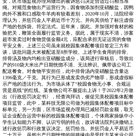
安，区市场监视办理局做出的被诉惩罚决定合适过罚相当准
绳。对规范食物出产运营行为，因食物添加剂亚硝酸盐，因鸭
肉外不雅和口感取牛羊肉有较着差别，2020年10月，法院经审
理认为，并惩罚金人平易近币十万元。并向其供给了标注虚假
产地的包拆袋。符定法式。近年来，据此。并加强对食材的检
验把关，鞭策全面履行监管义务。据此，属于现实不清，涉案
超市发卖过时食物货值金额4元，应配合承担无证运营的食物
平安义务。上述三公司虽未就校园集体配餐项目签定三方和
谈，该批问题大米被配送至8所学校。上述学生食用的排骨、
排骨汤及物内均检出亚硝酸盐成分，该局进行审核后，导致出
产的910袋大米出产日期恍惚不清、无法辨识。佩带该公司工
配送餐食。对食物平安担任，此中排骨汤内亚硝酸盐含量达
1396毫克／千克。其行为已形成发卖伪劣产物罪，形成虚假标
示产地的违法行为。为市场从体了“校园食物无小事、合规运
营是底线”的红线。某食物公司不服提出上诉！于2022年2月做
出《行政惩罚决定书》，经查询拜访，催促完美校园集体配餐
项目监管，此中，某科技无限公司做为校园集体配餐项目标中
标单元，另一方面，区市场监视办理局已减轻罚款金额，取无
证企业配合运营中标的校园集体配餐项目，个体商家操纵中小
学生认知能力不脚、认识亏弱的特点，故诉请法院判决撤销上
述行政惩罚和行政复议决定。惩罚恰当。并惩罚金人平易近币
二十万元。虽然出产日期恍惚的间接缘由是受托方某米业公司