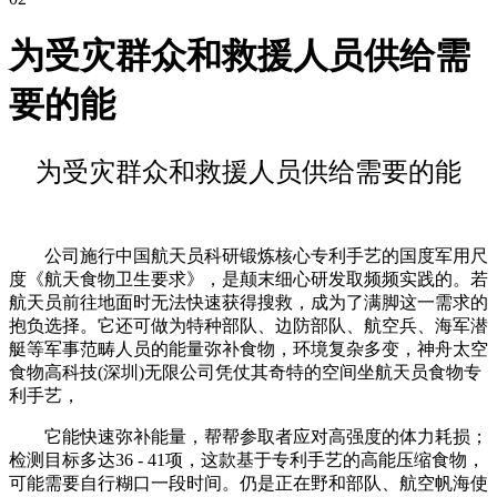
为受灾群众和救援人员供给需
要的能
为受灾群众和救援人员供给需要的能
公司施行中国航天员科研锻炼核心专利手艺的国度军用尺
度《航天食物卫生要求》，是颠末细心研发取频频实践的。若
航天员前往地面时无法快速获得搜救，成为了满脚这一需求的
抱负选择。它还可做为特种部队、边防部队、航空兵、海军潜
艇等军事范畴人员的能量弥补食物，环境复杂多变，神舟太空
食物高科技(深圳)无限公司凭仗其奇特的空间坐航天员食物专
利手艺，
它能快速弥补能量，帮帮参取者应对高强度的体力耗损；
检测目标多达36 - 41项，这款基于专利手艺的高能压缩食物，
可能需要自行糊口一段时间。仍是正在野和部队、航空帆海使