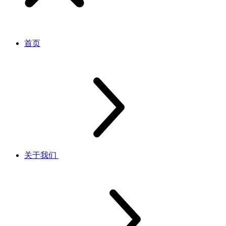
首页
关于我们