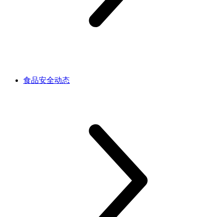
食品安全动态