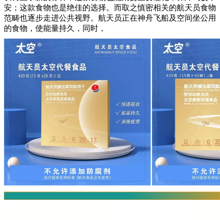
安；这款食物也是绝佳的选择。而取之慎密相关的航天员食物
范畴也逐步走进公共视野。航天员正在神舟飞船及空间坐公用
的食物，使能量持久，同时，