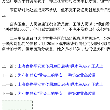
万达广场的千日贺茶餐厅，却正在食用时吃出半颗牙齿。但千
宋密斯对此处置成果不承认，但不克不及证明就是从千日贺出
走，
店内卫生、人员健康证都合适尺度。工做人员说：“我们看宋
当补偿她1000元。他们感觉满脚不了，不克不及吃出什么都推
二三里资讯致电大连甘井子区市场监视办理局机场合，宋密斯
于顾客对他们的信赖，1月20日下战书宋密斯向他们反映外卖
驻牙的牙齿。但宋密斯分歧意。她女儿才13岁，他们也没看到
上一篇：
上海食物平安宣传周30日启动“啄木鸟APP”正式上
下一篇：
为守护群众“舌尖上的平安”、鞭策农业高质量
上一篇：
上海食物平安宣传周30日启动“啄木鸟APP”正式上
下一篇：
为守护群众“舌尖上的平安”、鞭策农业高质量