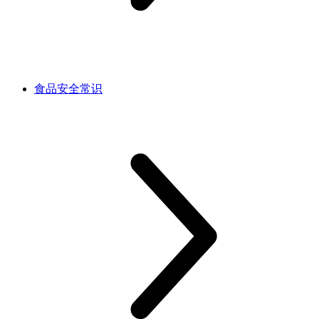
食品安全常识