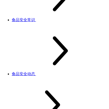
食品安全常识
食品安全动态