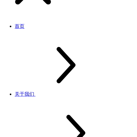
首页
关于我们