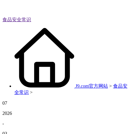
食品安全常识
J9.com官方网站
>
食品安
全常识
>
07
2026
-
03