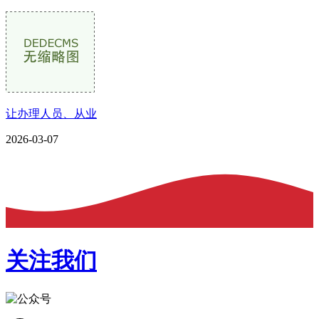
让办理人员、从业
2026-03-07
关注我们