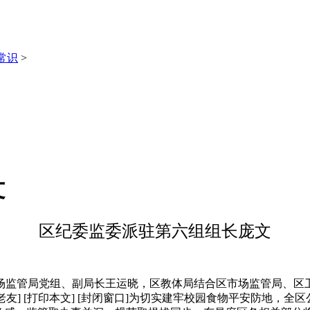
常识
>
文
区纪委监委派驻第六组组长庞文
监管局党组、副局长王运晓，区教体局结合区市场监管局、区卫健
告诉老友] [打印本文] [封闭窗口]为切实建牢校园食物平安防地