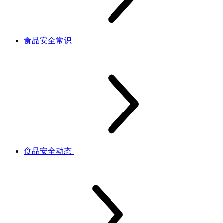
食品安全常识
食品安全动态