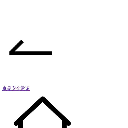
食品安全常识