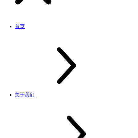
首页
关于我们