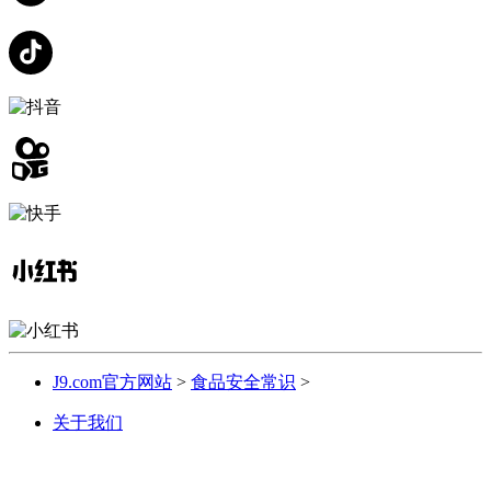
J9.com官方网站
>
食品安全常识
>
关于我们