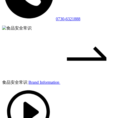
0730-6321888
食品安全常识
Brand Information