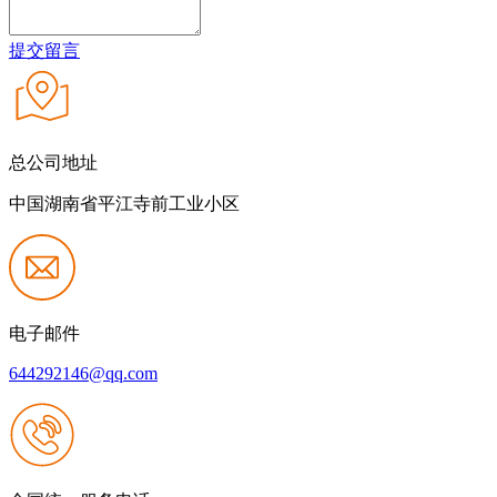
提交留言
总公司地址
中国湖南省平江寺前工业小区
电子邮件
644292146@qq.com