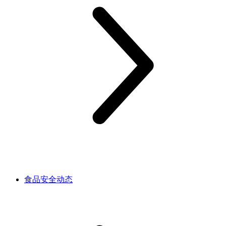
食品安全动态