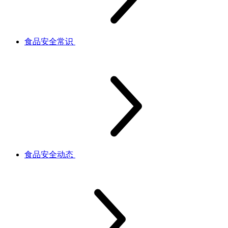
食品安全常识
食品安全动态