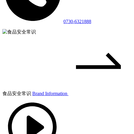
0730-6321888
食品安全常识
Brand Information