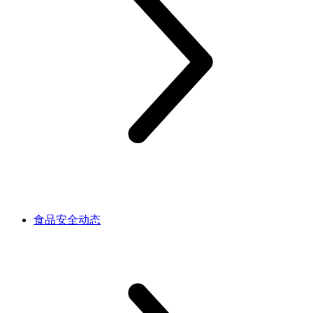
食品安全动态