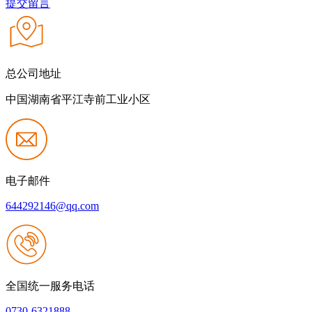
提交留言
总公司地址
中国湖南省平江寺前工业小区
电子邮件
644292146@qq.com
全国统一服务电话
0730-6321888