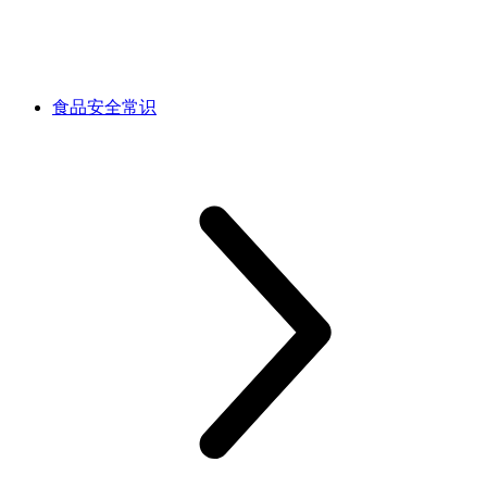
食品安全常识