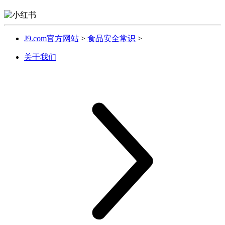
J9.com官方网站
>
食品安全常识
>
关于我们