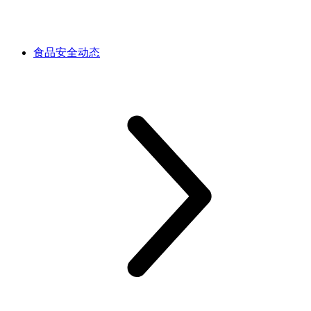
食品安全动态