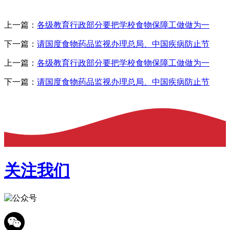
上一篇：
各级教育行政部分要把学校食物保障工做做为一
下一篇：
请国度食物药品监视办理总局、中国疾病防止节
上一篇：
各级教育行政部分要把学校食物保障工做做为一
下一篇：
请国度食物药品监视办理总局、中国疾病防止节
关注我们