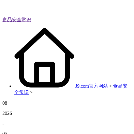
食品安全常识
J9.com官方网站
>
食品安
全常识
>
08
2026
-
05