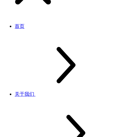
首页
关于我们