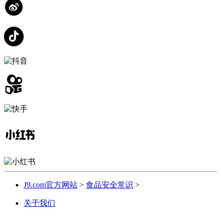
J9.com官方网站
>
食品安全常识
>
关于我们