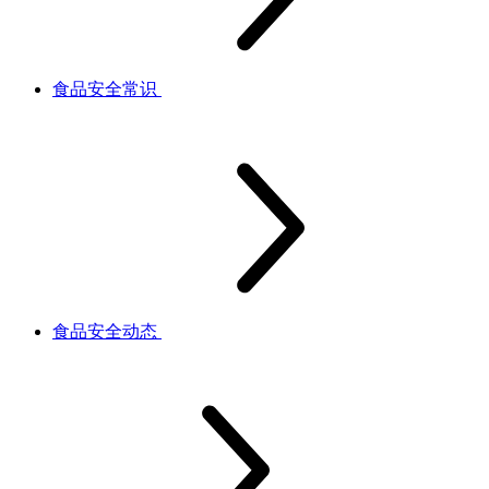
食品安全常识
食品安全动态