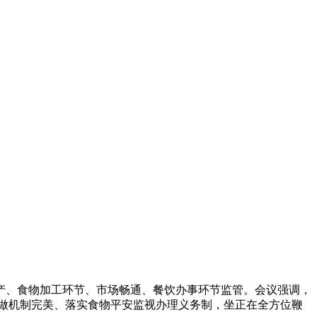
、食物加工环节、市场畅通、餐饮办事环节监管。会议强调，
做机制完美、落实食物平安监视办理义务制，坐正在全方位鞭