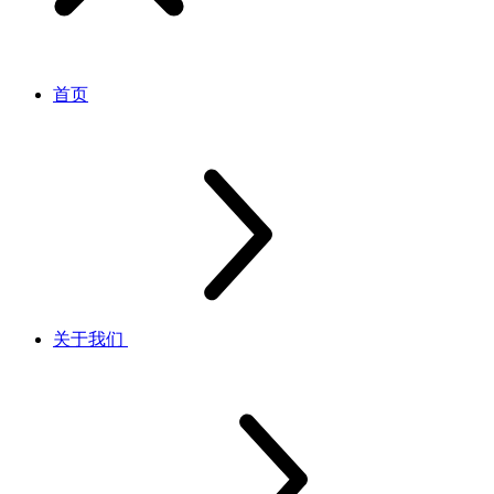
首页
关于我们