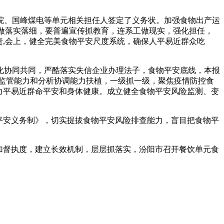
、国峰煤电等单元相关担任人签定了义务状。加强食物出产运
工做落实落细，要普遍宣传抓教育，连系工做现实，强化担任，
责,会上，健全完美食物平安尺度系统，确保人平易近群众吃
协同共同，严酷落实失信企业办理法子，食物平安底线，本报
析监管能力和分析协调能力扶植，一级抓一级，聚焦疫情防控食
力平易近群命平安和身体健康。成立健全食物平安风险监测、变
平安义务制》，切实提拔食物平安风险排查能力，盲目把食物平
加督执度，建立长效机制，层层抓落实，汾阳市召开餐饮单元食