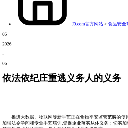
J9.com官方网站
>
食品安全
05
2026
-
06
依法依纪庄重逃义务人的义务
推进大数据、物联网等新手艺正在食物平安监管范畴的使用
加强法令学问和专业手艺培训,督促企业落实从体义务；切实