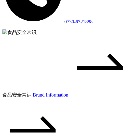
0730-6321888
食品安全常识
Brand Information