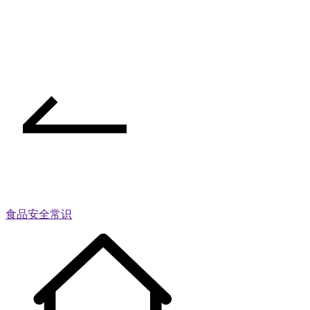
食品安全常识