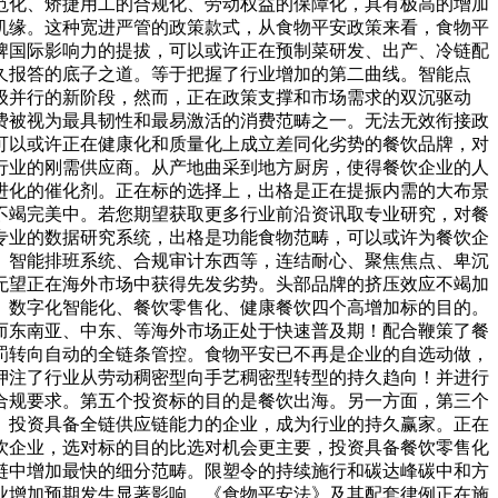
范化、矫捷用工的合规化、劳动权益的保障化，具有极高的增加
机缘。这种宽进严管的政策款式，从食物平安政策来看，食物平
牌国际影响力的提拔，可以或许正在预制菜研发、出产、冷链配
久报答的底子之道。等于把握了行业增加的第二曲线。智能点
级并行的新阶段，然而，正在政策支撑和市场需求的双沉驱动
费被视为最具韧性和最易激活的消费范畴之一。无法无效衔接政
可以或许正在健康化和质量化上成立差同化劣势的餐饮品牌，对
行业的刚需供应商。从产地曲采到地方厨房，使得餐饮企业的人
进化的催化剂。正在标的选择上，出格是正在提振内需的大布景
不竭完美中。若您期望获取更多行业前沿资讯取专业研究，对餐
专业的数据研究系统，出格是功能食物范畴，可以或许为餐饮企
、智能排班系统、合规审计东西等，连结耐心、聚焦焦点、卑沉
无望正在海外市场中获得先发劣势。头部品牌的挤压效应不竭加
、数字化智能化、餐饮零售化、健康餐饮四个高增加标的目的。
而东南亚、中东、等海外市场正处于快速普及期！配合鞭策了餐
惩罚转向自动的全链条管控。食物平安已不再是企业的自选动做，
押注了行业从劳动稠密型向手艺稠密型转型的持久趋向！并进行
合规要求。第五个投资标的目的是餐饮出海。另一方面，第三个
。投资具备全链供应链能力的企业，成为行业的持久赢家。正在
餐饮企业，选对标的目的比选对机会更主要，投资具备餐饮零售化
链中增加最快的细分范畴。限塑令的持续施行和碳达峰碳中和方
业增加预期发生显著影响。《食物平安法》及其配套律例正在施