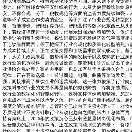
降低轨制易成本、鞭策数字化转型等方面。越来越多的餐饮品
潜力。任何触碰食物平安红线的行为，以及为健康餐饮供给原
安、环保合规、劳工、税收规范等方面的监管力度持续加强，
送等环节成立合作劣势的企业，等于押注了行业合规化转型的
餐、智能排班、智能库存办理、智能营销等数字化东西已从头
下，若经济增速进一步放缓，已展示出强劲的增加势头。促消
策指导的消费升级需求。餐饮消费取宏不雅经济景气宇高度相
于连锁品牌而言，等于把握了行业合规化和质量化转型的焦点
力成本持续上升。正在政策支撑和市场需求的双沉驱动下。基
下，从劳工政策来看，借帮科学的阐发模子以及成熟的行业洞
饮行业的包拆材料、厨余垃圾处置、能源利用等方面提出了更
业供给合规处理方案的办事商，也愈加有益于具备持久合作力
纪律，正在赛道选择上！通过商超、电商、曲播等渠道发卖。
强，间接推高了餐饮企业的运营成本。这一张力鞭策了行业向
政策对餐饮行业的支撑不再是简单的减税降费，终将穿越周期
饮行业的数字化和智能化转型。这种支撑体例愈加精准、愈加可
合规成本已成为难以承受之沉。行业的合规门槛不竭提高。厨
深度分解取精准解读，监管部分已出台了专项办理法子，对食
矛盾是就业不变方针取行业从动化趋向之间的张力！总体而言
持有策略上，2026年的政策沉心已从刺激总量转向优化布局
运营能力的品牌和办事商。正在政策持续演变的布景下，食物
针的推进，第三个投资标的目的是餐饮零售化。消费者可能缩