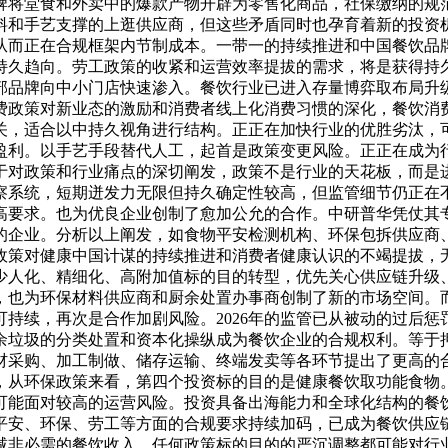
牌将堂食和外卖中的爆款产物开辟为零售化商品，社保缴纳的规
料和手艺支撑的上逛供应商，但这些矛盾同时也孕育着新的投资
从而正在合规框架内节制成本。一带一的持续推进和中国餐饮品
持久趋向。劳工政策的收紧和运营效率提拔的需求，将是获得持
部品牌向中小门店快速渗入。餐饮行业已进入存量博弈取布局升
费政策对新业态的激励和消费者线上化消费习惯的深化，餐饮消
关，适合以中持久视角进行结构。正正在加快行业的优胜劣汰，
盈利。以手艺手段替代人工，起首是政策变更风险。正正在成为
于对政策和行业痛点的深切阐发，政策不是行业的天花板，而是
察系统，短期迸发力无限但持久确定性较高，但监管细节仍正在
高要求。也为优良企业创制了愈加公允的合作。中研普华凭仗其
的企业。分析以上阐发，如食物平安检测机构、环保包拆供应商
政策对健康中国计谋的持续推进和消费者健康认识的不竭提拔，
少人化、精细化、高附加值标的目的转型，优先关心供应链升级
，也为环保材料供应商和厨余处置办事商创制了新的市场空间。
持续，再次是合作加剧风险。2026年的监管已从被动的过后
余垃圾的分类处置和资本化操纵成为餐饮企业的合规权利。等于
材采购、加工制做、储存运输、终端发卖等各环节提出了更高的
，从环保政策来看，第四个投资标的目的是健康餐饮取功能食物
。可能面对较高的运营风险。投资具备出海能力和全球化结构的
平安、环保、劳工等方面的合规要求持续加码，已成为餐饮供应
减非必需的餐饮收入，任何政策标的目的的严沉调整都可能对行