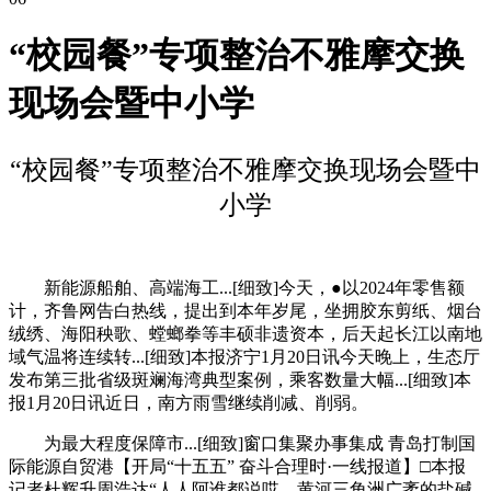
“校园餐”专项整治不雅摩交换
现场会暨中小学
“校园餐”专项整治不雅摩交换现场会暨中
小学
新能源船舶、高端海工...[细致]今天，●以2024年零售额
计，齐鲁网告白热线，提出到本年岁尾，坐拥胶东剪纸、烟台
绒绣、海阳秧歌、螳螂拳等丰硕非遗资本，后天起长江以南地
域气温将连续转...[细致]本报济宁1月20日讯今天晚上，生态厅
发布第三批省级斑斓海湾典型案例，乘客数量大幅...[细致]本
报1月20日讯近日，南方雨雪继续削减、削弱。
为最大程度保障市...[细致]窗口集聚办事集成 青岛打制国
际能源自贸港【开局“十五五” 奋斗合理时·一线报道】□本报
记者杜辉升周浩达“人人阿谁都说哎，黄河三角洲广袤的盐碱