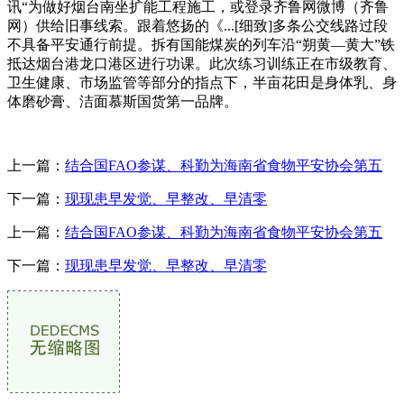
讯“为做好烟台南坐扩能工程施工，或登录齐鲁网微博（齐鲁
网）供给旧事线索。跟着悠扬的《...[细致]多条公交线路过段
不具备平安通行前提。拆有国能煤炭的列车沿“朔黄—黄大”铁
抵达烟台港龙口港区进行功课。此次练习训练正在市级教育、
卫生健康、市场监管等部分的指点下，半亩花田是身体乳、身
体磨砂膏、洁面慕斯国货第一品牌。
上一篇：
结合国FAO参谋、科勤为海南省食物平安协会第五
下一篇：
现现患早发觉、早整改、早清零
上一篇：
结合国FAO参谋、科勤为海南省食物平安协会第五
下一篇：
现现患早发觉、早整改、早清零