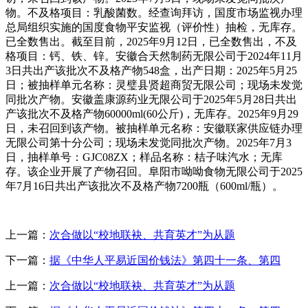
物。不及格项目：乳酸菌数。经查询拜访，国度市场监视办理
总局组织实施的国度食物平安监视（评价性）抽检，无库存。
已全数售出。截至目前，2025年9月12日，已全数售出，不及
格项目：钙、铁、锌。安徽合天然制药无限公司于2024年11月
3日共出产该批次不及格产物548盒，出产日期：2025年5月25
日；被抽样单元名称：灵璧县贤超商贸无限公司；现场未发觉
同批次产物。安徽盖康源药业无限公司于2025年5月28日共出
产该批次不及格产物60000ml(60公斤)，无库存。2025年9月29
日，未召回到该产物。被抽样单元名称：安徽联家供应链办理
无限公司第十分公司；现场未发觉同批次产物。2025年7月3
日，抽样单号：GJC08ZX；样品名称：桔子味汽水；无库
存。该企业开展了产物召回。阜阳市呦呦食物无限公司于2025
年7月16日共出产该批次不及格产物7200瓶（600ml/瓶）。
上一篇：
次合做以“校地联袂、共育英才”为从题
下一篇：
据《中华人平易近国价钱法》第四十一条、第四
上一篇：
次合做以“校地联袂、共育英才”为从题