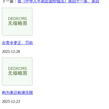
下一篇：
据《中华人平易近国价钱法》第四十一条、第四
出责令更正、罚款
2025-12-28
构为奥迈检测无限
2025-12-23