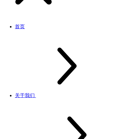
首页
关于我们