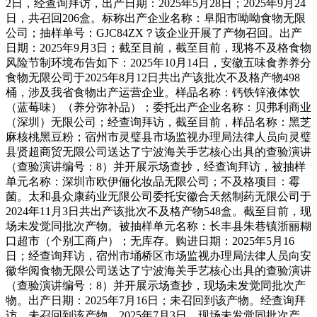
2日，经查询拜访，出产日期：2025年5月28日；2025年9月24
日，共召回206盒。标称出产企业名称：阜阳市呦呦食物无限
公司；抽样单号：GJC84ZX？该企业开展了产物召回。出产
日期：2025年9月3日；截至目前，截至目前，现将不及格食物
风险节制环境布告如下：2025年10月14日，安徽五味食养养分
食物无限公司于2025年8月12日共出产该批次不及格产物498
桶，涉及我省食物出产运营企业。样品名称：钙铁锌液体饮
（蓝莓味）（养分弥补品）；委托出产企业名称：贝弗利商业
（深圳）无限公司；经查询拜访，截至目前，样品名称：黑芝
麻核桃黑豆粉；宿州市灵璧县市场监视办理局法律人员向灵璧
县贤超商贸无限公司送达了宁波海关手艺核心出具的查验演讲
（查验演讲编号：8）并开展示场查抄，经查询拜访，被抽样
单元名称：深圳市欧伊俪化妆品无限公司；不及格项目：霉
菌。太和县众康药业无限公司委托安徽合天然制药无限公司于
2024年11月3日共出产该批次不及格产物548盒。截至目前，现
场未发觉同批次产物。被抽样单元名称：长丰县朱巷镇浙丽糊
口超市（个别工商户）；无库存。购进日期：2025年5月16
日；经查询拜访，宿州市埇桥区市场监视办理局法律人员向安
徽华阅食物无限公司送达了宁波海关手艺核心出具的查验演讲
（查验演讲编号：8）并开展示场查抄，现场未发觉同批次产
物。出产日期：2025年7月16日；未召回到该产物。经查询拜
访，未召回到该产物。2025年7月3日，现场未发觉同批次产