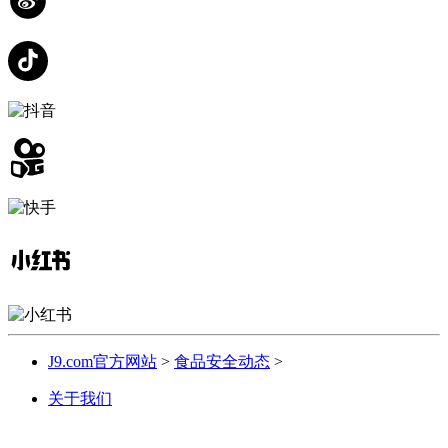
J9.com官方网站
>
食品安全动态
>
关于我们