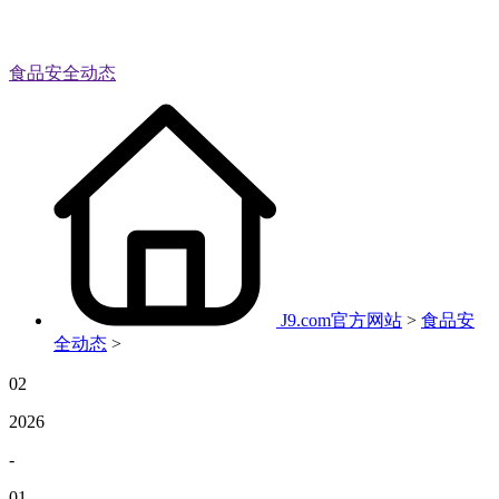
食品安全动态
J9.com官方网站
>
食品安
全动态
>
02
2026
-
01