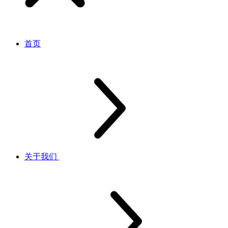
首页
关于我们