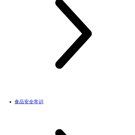
食品安全常识