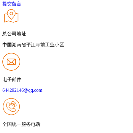
提交留言
总公司地址
中国湖南省平江寺前工业小区
电子邮件
644292146@qq.com
全国统一服务电话