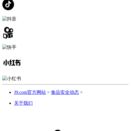
J9.com官方网站
>
食品安全动态
>
关于我们