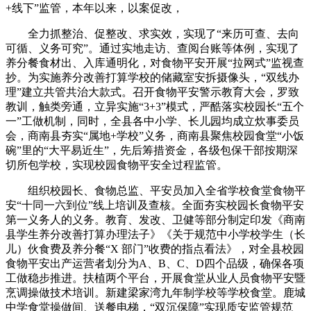
+线下”监管，本年以来，以案促改，
全力抓整治、促整改、求实效，实现了“来历可查、去向
可循、义务可究”。通过实地走访、查阅台账等体例，实现了
养分餐食材出、入库通明化，对食物平安开展“拉网式”监视查
抄。为实施养分改善打算学校的储藏室安拆摄像头，“双线办
理”建立共管共治大款式。召开食物平安警示教育大会，罗致
教训，触类旁通，立异实施“3+3”模式，严酷落实校园长“五个
一”工做机制，同时，全县各中小学、长儿园均成立炊事委员
会，商南县夯实“属地+学校”义务，商南县聚焦校园食堂“小饭
碗”里的“大平易近生”，先后筹措资金，各级包保干部按期深
切所包学校，实现校园食物平安全过程监管。
组织校园长、食物总监、平安员加入全省学校食堂食物平
安“十同一六到位”线上培训及查核。全面夯实校园长食物平安
第一义务人的义务。教育、发改、卫健等部分制定印发《商南
县学生养分改善打算办理法子》《关于规范中小学校学生（长
儿）伙食费及养分餐“X 部门”收费的指点看法》，对全县校园
食物平安出产运营者划分为A、B、C、D四个品级，确保各项
工做稳步推进。扶植两个平台，开展食堂从业人员食物平安暨
烹调操做技术培训。新建梁家湾九年制学校等学校食堂。鹿城
中学食堂操做间、送餐电梯，“双沉保障”实现质安监管规范