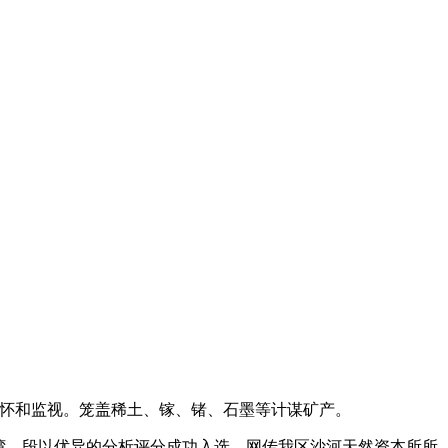
怀和监视。笼盖稀土、镓、锗、石墨等计谋矿产。
湾—段以优异的分析评分成功入选。网传我区沙河天然资本所所