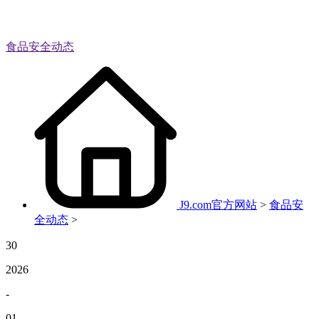
食品安全动态
J9.com官方网站
>
食品安
全动态
>
30
2026
-
01