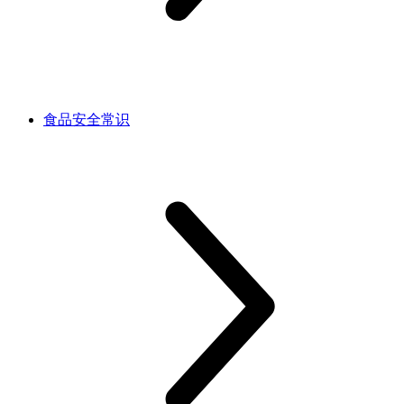
食品安全常识