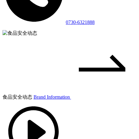
0730-6321888
食品安全动态
Brand Information