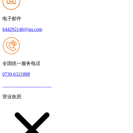
电子邮件
644292146@qq.com
全国统一服务电话
0730-6321888
网站建设：J9.com官方网站
|
网站地图
本网站支持IPV6
营业执照