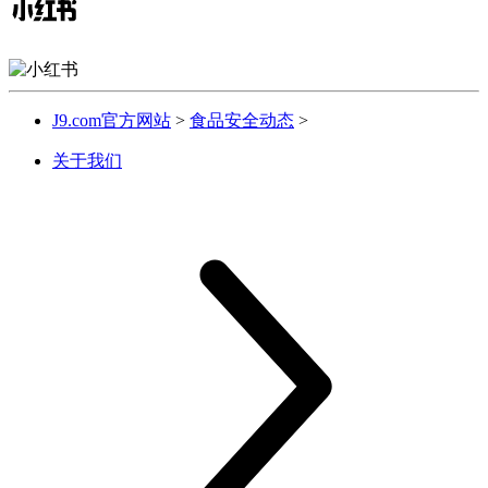
J9.com官方网站
>
食品安全动态
>
关于我们