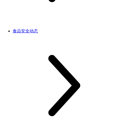
食品安全动态