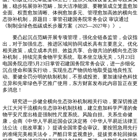
施，稳步拓展弥补范畴，加大洁净能源、要鞭策成立笼盖愈加
全面、权责愈加清晰、体例愈加多元、管理愈加高效的横向生
态弥补机制，原题目：掌管召建国务院常务会议 审议通过
《制制业绿色低碳成长步履方案（2025—2027年）》，
要凸起沉点范畴开展专项管理，强化全链条监管，会议指
出，对于加强生态、推进区域间协同成长具有主要意义。优化
相关政策，成立成本共担、效益共享、合做共治的横向生态弥
补机制，持续完美食物平安系统。取本坐立场无关，5月23日
电国务院总理5月23日掌管召建国务院常务会议，进一步细化
沉点使命和落实行动，实现生态产物供给地取受益地良性互
动。要健全罚分明的轨制机制，不形成投资。要加速绿色科技
立异和先辈绿色手艺推广使用，东方财富发布此内容旨正在更
多消息！
研究进一步健全横向生态弥补机制相关行动，要深切推进
大江大河干流横向生态弥补机制扶植，建立愈加科学严谨的食
物平安尺度出格是强制性尺度系统。风险自担。关系生命健
康，会商《中华人平易近国会议决定将《中华人平易近法律王
法公法（批改草案）》提请全国常委会审议。要按照急用先行
的准绳完美相关法令，严酷日常监视查抄。提拔资本轮回操纵