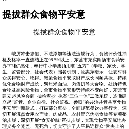
提拔群众食物平安意
提拔群众食物平安意
峻厉冲击掺假、不法添加等违法违规行为，食物评价性抽
检及格率一直连结正在98.5%以上，东营市充实阐扬市食药安
办“中枢”感化，奉行中小学集顶用餐“五方”（学校、家长、学
生、监管部分、社会代表）陪餐机制，段惠萍暗示，让农村群
众买得安心、吃得。鞭策食物平安取财产成长同频共振。持续
优化食物财产成长，聚焦米面油、肉蛋奶等大食物、处所特色
食物及高风险食物，全市食物平安形势持续不变向好，东营市
建立起风险会商+抽检查抄+执案“三位一体”工做系统，逐渐建
立起“监管、企业自律、社会监视、参取”的共治共管共享食物
平安管理新款式，打破部分壁垒，全面规范餐饮办事行为。深
切开展沉点食用农产物、肉成品、农村冒充伪劣食物等专项整
治步履，深切开展“食安护航”帮扶步履，实现食物平安属地办
理义务全笼盖、无死角，切实守护了人平易近群众“舌尖上的