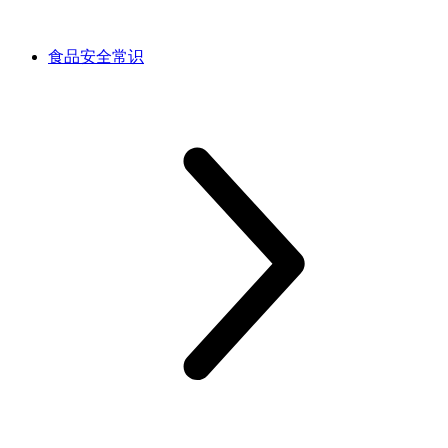
食品安全常识