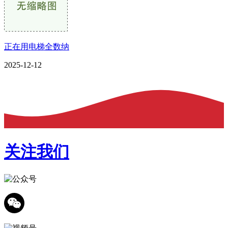
正在用电梯全数纳
2025-12-12
关注我们