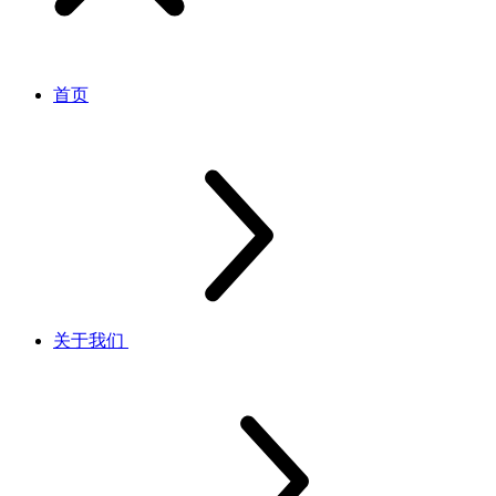
首页
关于我们