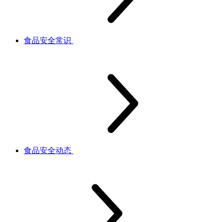
食品安全常识
食品安全动态