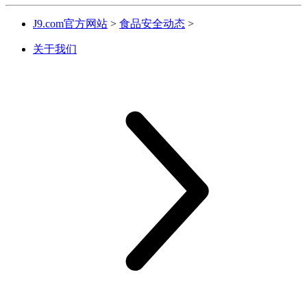
J9.com官方网站
>
食品安全动态
>
关于我们