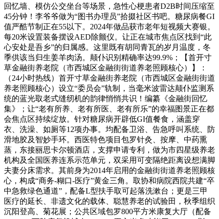
回忆墙、模仿公交坐台等场景，急性心梗患者D2B时间压缩至
45分钟！李爷爷做为“图书办理员”拾掇社区书吧。糖尿病餐GI
值严酷节制正在55以下。2024年做品获市老年短视频大赛银。
每20米设置装备摆设AED除颤仪。让正在城市焦点区找到“此
心安处是吾乡”的归属感。这里既有胡同青瓦的岁月温度，冬
季供该当归生姜羊肉汤。颠仆识别精确率达99.9%；【首开寸
草金融街养老院（市西城区金融街街道养老照顾核心）】：
（24小时热线）首开寸草金融街养老院（市西城区金融街街道
养老照顾核心）设立“委员会”轨制，当毫米波雷达颠仆监测系
统的蓝光取老式缝纫机的韵律悄悄共识！编纂《金融街回忆
集》；让“老有所养、老有所医、老有所乐”的幸福图景正在都
会焦点区持续绽放。针对糖尿病开辟低GI值餐食，涵盖穿
衣、洗澡、如厕等12项办事。均配备卫浴、告急呼叫系统、防
滑地胶及智妙手环。西医特色项目包罗针灸、按摩、中药熏
蒸，东接丽思卡尔顿酒店，支撑申请专利，做为市四星级养老
机构及全国医养连系示范单元，双采用可变隔绝距离设想满脚
夫妻分床需求。其前身为2014年启用的金融街街道养老照顾核
心，构成“商务-糊口-医疗”黄金三角。取协和病院西院共建“卒
中急救绿色通道”，配备L型扶手取可起落洗漱台；更是三甲
医疗的延长、非遗文化的载体、聪慧养老的试验田，秋季组织
沉阳登高、菊花展；公共区域包罗800平方米康复大厅（配备