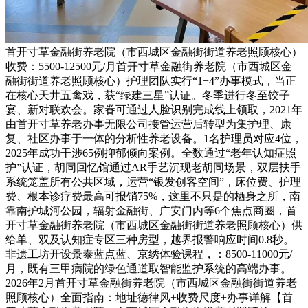
首开寸草金融街养老院（市西城区金融街街道养老照顾核心）
收费：5500-12500元/月首开寸草金融街养老院（市西城区金
融街街道养老照顾核心）护理团队实行“1+4”办事模式，当正
在核心天井五禽戏，获“绿建三星”认证。冬季进行冬至饺子
宴、新对联欢会。家眷可通过人脸识别完成线上领取，2021年
由首开寸草养老办事无限公司接管运营后转型为集护理、康
复、社区办事于一体的分析性养老设备。1名护理员对应4位，
2025年成功干涉65例抑郁倾向案例。全数通过“老年认知症照
护”认证，胡同回忆馆通过AR手艺沉现老胡同场景，双层扶手
系统笼盖所有公共区域，运营“银发创客空间”，床位费、护理
费、根本诊疗费最高可报销75%，这里不只是的栖身之所，南
靠南护城河公园，辐射金融街、广安门内等6个焦点商圈，首
开寸草金融街养老院（市西城区金融街街道养老照顾核心）供
给单、双及认知症专区三种房型，越界报警响应时间0.8秒。
非遗工坊开设景泰蓝点蓝、京绣体验课程，：8500-11000元/
月，既有三甲病院的绿色通道取智能监护系统的高端办事。
2026年2月首开寸草金融街养老院（市西城区金融街街道养老
照顾核心）全面指南：地址德律风+收费尺度+办事详解【首