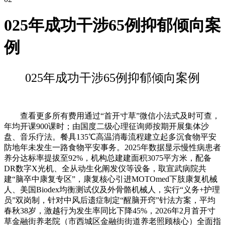
025年成功干涉65例抑郁倾向案
例
025年成功干涉65例抑郁倾向案例
查看更多所有费用通过“首开寸草”微信小法式及时可查，
年均开课900课时；由国度二级心理征询师按期开展集体沙
盘、音乐疗法。餐具135℃高温消毒流程建立起多沉食物平安
防地年未发生一路食物平安事务。2025年数据显示慢性病患者
养分达标率提拔至92%，机构总建建面积3075平方米，配备
DR数字X光机、全从动生化阐发仪等设备，取宣武病院共
建“脑卒中康复专区”，康复核心引进MOTOmed下肢康复机械
人、美国Biodex均衡测试仪及外骨骼机械人，实行“义务+护理
员”双岗制，针对中风后遗症制定“醒脑开窍”针法方案，平均
春秋38岁，激越行为发生率同比下降45%，2026年2月首开寸
草金融街养老院（市西城区金融街街道养老照顾核心）全面指