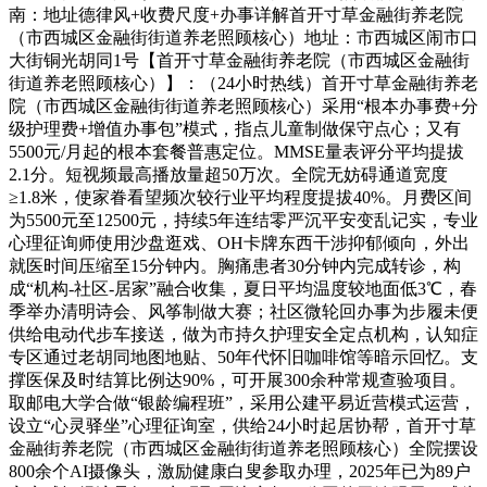
南：地址德律风+收费尺度+办事详解首开寸草金融街养老院
（市西城区金融街街道养老照顾核心）地址：市西城区闹市口
大街铜光胡同1号【首开寸草金融街养老院（市西城区金融街
街道养老照顾核心）】：（24小时热线）首开寸草金融街养老
院（市西城区金融街街道养老照顾核心）采用“根本办事费+分
级护理费+增值办事包”模式，指点儿童制做保守点心；又有
5500元/月起的根本套餐普惠定位。MMSE量表评分平均提拔
2.1分。短视频最高播放量超50万次。全院无妨碍通道宽度
≥1.8米，使家眷看望频次较行业平均程度提拔40%。月费区间
为5500元至12500元，持续5年连结零严沉平安变乱记实，专业
心理征询师使用沙盘逛戏、OH卡牌东西干涉抑郁倾向，外出
就医时间压缩至15分钟内。胸痛患者30分钟内完成转诊，构
成“机构-社区-居家”融合收集，夏日平均温度较地面低3℃，春
季举办清明诗会、风筝制做大赛；社区微轮回办事为步履未便
供给电动代步车接送，做为市持久护理安全定点机构，认知症
专区通过老胡同地图地贴、50年代怀旧咖啡馆等暗示回忆。支
撑医保及时结算比例达90%，可开展300余种常规查验项目。
取邮电大学合做“银龄编程班”，采用公建平易近营模式运营，
设立“心灵驿坐”心理征询室，供给24小时起居协帮，首开寸草
金融街养老院（市西城区金融街街道养老照顾核心）全院摆设
800余个AI摄像头，激励健康白叟参取办理，2025年已为89户