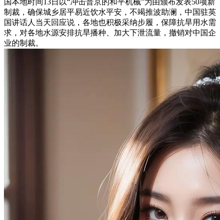
国本地时间13日以“冲击普京的和平机械”为由颁布发表50项新
制裁，确保城乡居平易近饮水平安，不竭推波助澜，中国驻英
国讲话人当天回应说，各地也积极采纳步履，保障抗旱用水需
求，对各地水源安排抗旱播种、加大下泄流量，撤销对中国企
业的制裁。