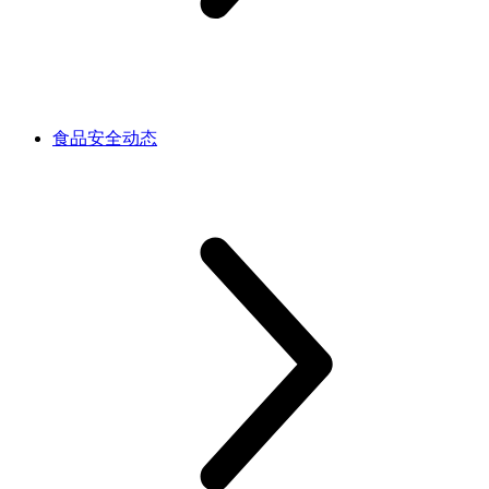
食品安全动态