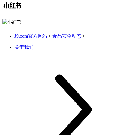
J9.com官方网站
>
食品安全动态
>
关于我们