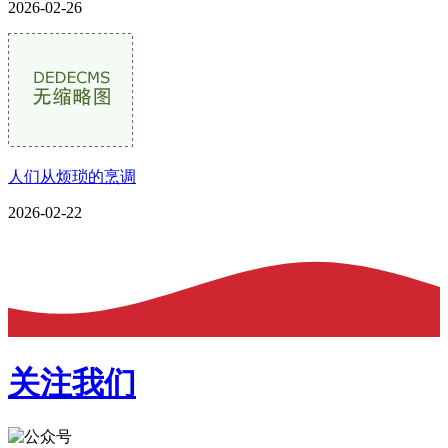
2026-02-26
人们从烦琐的烹调
2026-02-22
关注我们