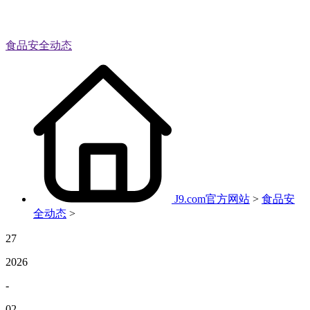
食品安全动态
J9.com官方网站
>
食品安
全动态
>
27
2026
-
02