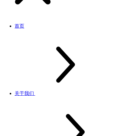
首页
关于我们