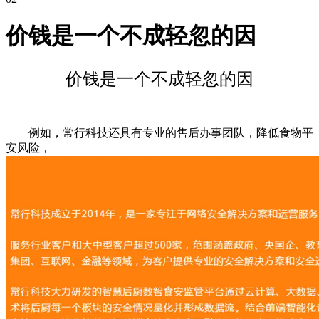
价钱是一个不成轻忽的因
价钱是一个不成轻忽的因
例如，常行科技还具有专业的售后办事团队，降低食物平
安风险，