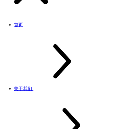
首页
关于我们