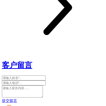
客户留言
提交留言