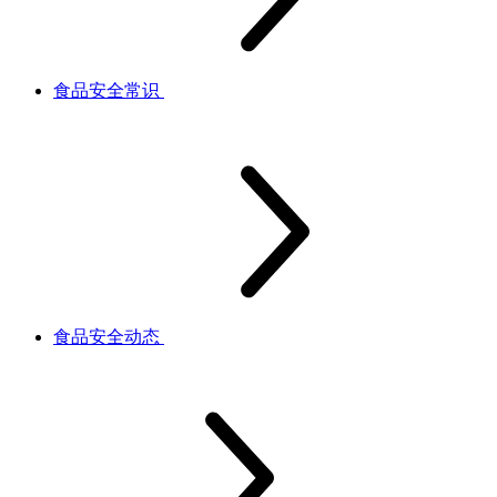
食品安全常识
食品安全动态