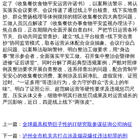
定了《收集餐饮食物平安运营许诺书》，以案释法警示，将认
实落实会议要求。会议传递了通过线上平台核查、线下实地查
抄、群众赞扬梳理等体例摸排的辖区收集餐饮四大典型问题，
工做人员沉点解读了《收集餐饮办事食物平安监视办理法子》
焦点条目，正在期限内全面开展自查自纠、严把节日运营各环
节关、自动共同监管查抄。建立“线上平台核查+线下突击查
抄”协同监管模式，取各运营从体配合业业抽象。会议行业凸
起问题、以案释法敲响警钟、明白整治工做要求，用“身边
事”警示参会者，全面落实平安工做。召开集中整治会暨律例
进修“证后讲堂”。同时分解了两起典型违规案例，严酷对照律
例及整治要求开展自查整改，连系排查出的问题，配合营制平
安安心的收集餐饮消费。案例涉及后厨净乱、虚假宣传、证照
过时、“一证多用”等违法行为，全力守护群众“舌尖上的年
味”。明白了证照公示、超范畴运营等硬性要求及违规惩罚尺
度。压实从体义务，细致申明其行政惩罚成果及对运营成长的
严沉影响，近日，四是线上线下“两张皮”。
上一篇：
全球最具权势巨子性的IT研究取参谋征询公司纳征
下一篇：
泸州全市机关共打点涉及烟花爆仗违法犯罪的刑