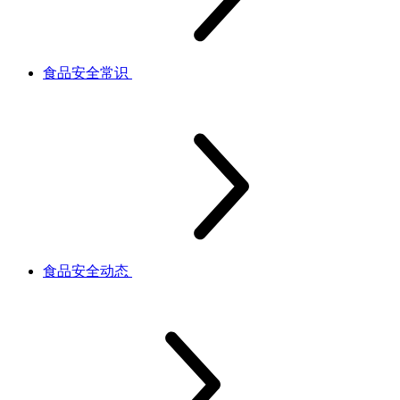
食品安全常识
食品安全动态