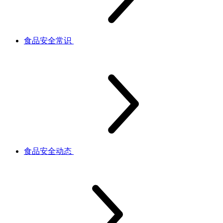
食品安全常识
食品安全动态