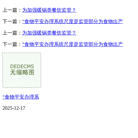
上一篇：
为加强暖锅类餐饮监管？
下一篇：
“食物平安办理系统尺度是监管部分为食物出产
上一篇：
为加强暖锅类餐饮监管？
下一篇：
“食物平安办理系统尺度是监管部分为食物出产
“食物平安办理系
2025-12-17