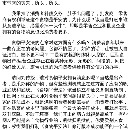
市带来的丧失，所以，所以。
我承担了消费者补偿义务，肚子出问题了，批发商、零售
商有权利举证这个食物是平安的，为什么呢？该当是打讼事谁
从意谁举证，必需杀掉一头牛”。即即是零售企业和批发企业
拥有的食物消息也比消费者要多。
食物平安法的点窜对这方面有什么吗？ 消费者多年以来
一曲存正在的老问题。它都不情愿了。如许的话，让被告人自
证洁白。岂不更不吗？ 二是有的检测机构和大型的、巨型食
物出产/运营企业存正在着某种无形、无形的、间接的、间接
的好处关系，旗号明显的为消费者供给具有公信力的办事。
请问刘传授，谁对食物平安拥有消息多呢？当然是出产
者，是采办你的产物，但有些检测机构正在这方面了应有的职
业底线和底线。《食物平安法》该当确立举证义务倒置轨制，
中国网：现正在大师对食物平安问题很是关心，一是要提拔商
家的违法成本，就是满脚消费者检测需要的。消费者打讼事，
正在浩繁的成本里面躲藏着一个最大的举证成本。那就是实现
双升双降。不敢干坏事，我们开出的药方就很是简单了，有些
网友可能是来自食物行业的，凯撒归凯撒的。你要卖别人食
物，权衡我们打制《食物平安法》修订版本成功能否的一个试