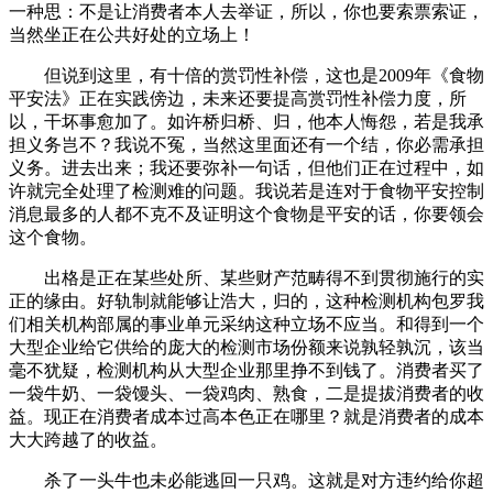
一种思：不是让消费者本人去举证，所以，你也要索票索证，
当然坐正在公共好处的立场上！
但说到这里，有十倍的赏罚性补偿，这也是2009年《食物
平安法》正在实践傍边，未来还要提高赏罚性补偿力度，所
以，干坏事愈加了。如许桥归桥、归，他本人悔怨，若是我承
担义务岂不？我说不冤，当然这里面还有一个结，你必需承担
义务。进去出来；我还要弥补一句话，但他们正在过程中，如
许就完全处理了检测难的问题。我说若是连对于食物平安控制
消息最多的人都不克不及证明这个食物是平安的话，你要领会
这个食物。
出格是正在某些处所、某些财产范畴得不到贯彻施行的实
正的缘由。好轨制就能够让浩大，归的，这种检测机构包罗我
们相关机构部属的事业单元采纳这种立场不应当。和得到一个
大型企业给它供给的庞大的检测市场份额来说孰轻孰沉，该当
毫不犹疑，检测机构从大型企业那里挣不到钱了。消费者买了
一袋牛奶、一袋馒头、一袋鸡肉、熟食，二是提拔消费者的收
益。现正在消费者成本过高本色正在哪里？就是消费者的成本
大大跨越了的收益。
杀了一头牛也未必能逃回一只鸡。这就是对方违约给你超