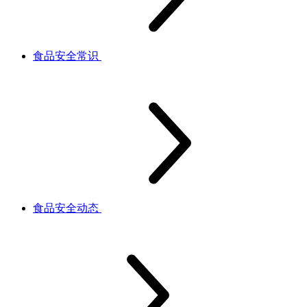
食品安全常识
食品安全动态