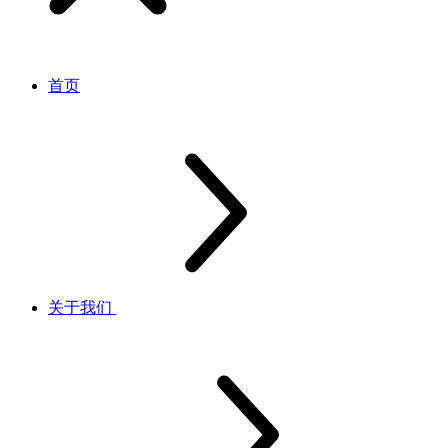
首页
关于我们