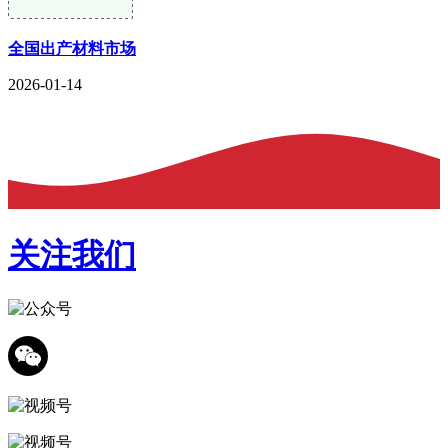
全国出产材料市场
2026-01-14
关注我们