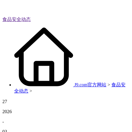
食品安全动态
J9.com官方网站
>
食品安
全动态
>
27
2026
-
03