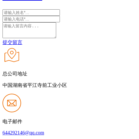
提交留言
总公司地址
中国湖南省平江寺前工业小区
电子邮件
644292146@qq.com