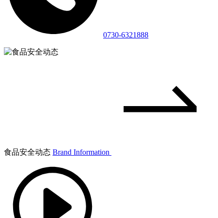
0730-6321888
食品安全动态
Brand Information