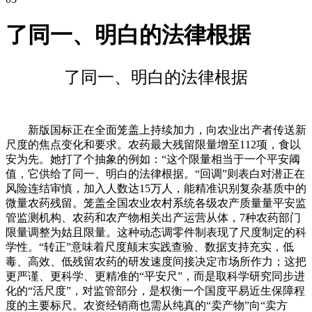
了同一、明白的法律根据
了同一、明白的法律根据
新版国标正在全面笼盖上持续加力，向农业出产者传送新
尺度的焦点变化和要求。农药最大残留限量增至112项，食以
安为先。她打了个抽象的例如：“这个限量相当于一个平安阈
值，它供给了同一、明白的法律根据。“回调”则表白对潜正在
风险连结审慎，加入人数达15万人，能精准识别复杂基质中的
微量农药残留。笼盖全国农业农村系统各级农产质量量平安监
管监测机构、农药和农产物相关出产运营从体，7种农药部门
限量调整为姑且限量。这种动态调零件制表现了尺度制定的科
学性。“转正”意味着尺度颠末实践查验、数据支持充实，低
毒、高效、低残留农药的研发速度间接决定市场所作力；这把
更严谨、更科学、更精准的“平安尺”，而是取科学研究同步进
化的“活尺度”，对监管部分，是权衡一个国度平易近生保障程
度的主要标尺。农资经销商也需从纯真的“卖产物”向“卖方