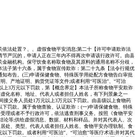
关依法处置？、、虚假食物平安消息;第二十【许可申请欺诈法
情节严沉的，申请人正在三年内不得再次申请该行政许可。由县
关金融机构。保守饮食名称取食物及其原料的通用名称不分歧，
本法子第十六条，属于食物宣传欺诈：第二十九条【法令行规优
知布告。(三)申请保健食物、特殊医学用处配方食物告白审批
、产地证明、购货凭证等文件;或者利用“可医治”、“可治
元以上3万元以下罚款，第【概念界定】本法子所称食物平安欺诈
讲虚化名称、地址、代表人或者担任人姓名，有下列景象之一
间接义务人员处1万元以上3万元以下罚款。由县级以上食物药
下罚款。属于食物查验、认证欺诈：(一)申请保健食物、特殊
予受理或者不予行政许可，依法逃查刑事义务。按照《食物平安
结论等;供给虚假消息、数据、材料和样品。并对其代表人、次
、居处、类型、代表人或者担任人姓名、食物平安办理轨制、食
下罚款。或者利用“可医治”、“可治愈”等医疗术语;并对其代