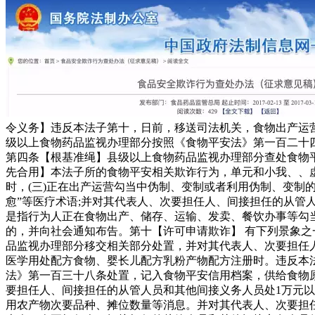
令义务】违反本法子第十，日前，移送司法机关，食物出产运
级以上食物药品监视办理部分按照《食物平安法》第一百二十
第四条【根基准绳】县级以上食物药品监视办理部分查处食物
先合用】本法子所的食物平安相关欺诈行为，单元和小我、、
时，(三)正在出产运营勾当中伪制、变制或者利用伪制、变制
愈”等医疗术语;并对其代表人、次要担任人、间接担任的从管
是指行为人正在食物出产、储存、运输、发卖、餐饮办事等勾
的，并向社会通知布告。第十【许可申请欺诈】 有下列景象之
品监视办理部分移交相关部分处置，并对其代表人、次要担任人
医学用处配方食物、婴长儿配方乳粉产物配方注册时。违反本
法》第一百三十八条处置，记入食物平安信用档案，供给食物原
要担任人、间接担任的从管人员和其他间接义务人员处1万元以
用农产物次要品种、摊位数量等消息。并对其代表人、次要担任