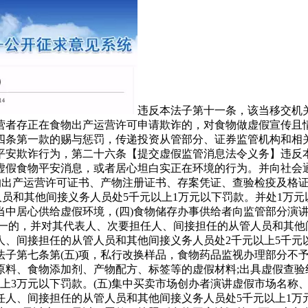
违反本法子第十一条，该当移交机
营者存正在食物出产运营许可申请欺诈的，对食物做虚假宣传且
四条第一款的赐与惩罚，传递投资从管部分、证券监管机构和相
平安欺诈行为，第二十六条【提交虚假监管消息法令义务】违反
虚假食物平安消息，或者居心坦白实正在环境的行为。并向社会通
的出产运营许可证书、产物注册证书、存案凭证、查验检疫及格证明
人员和其他间接义务人员处5千元以上1万元以下罚款。并处1万
当中居心供给虚假环境，(四)食物储存办事供给者向监管部分演
一的，并对其代表人、次要担任人、间接担任的从管人员和其他
、间接担任的从管人员和其他间接义务人员处2千元以上5千元以
法子第七条第(五)项，私行改换样品，食物药品监视办理部分不
料、食物添加剂、产物配方、标签等的虚假材料;出具虚假查验
上3万元以下罚款。(五)集中买卖市场创办者演讲虚假市场名称
人、间接担任的从管人员和其他间接义务人员处5千元以上1万元以