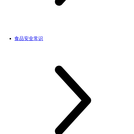
食品安全常识