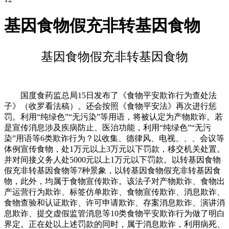
基因食物假充非转基因食物
基因食物假充非转基因食物
国度食药监总局15日发布了《食物平安欺诈行为查处法
子》（收罗看法稿）。还会按照《食物平安法》再次进行惩
罚。利用“纯绿色”“无污染”等用语，将被认定为产物欺诈。若
是宣传消息涉及疾病防止、医治功能，利用“纯绿色”“无污
染”用语等6类欺诈行为？以收集、德律风、电视、、、会议等
体例宣传食物，处1万元以上3万元以下罚款，移交机关处置。
并对间接义务人处5000元以上1万元以下罚款。以转基因食物
假充非转基因食物等7种景象，以转基因食物假充非转基因食
物，此外，均属于食物宣传欺诈。该法子对产物欺诈、食物出
产运营行为欺诈、标签仿单欺诈、食物宣传欺诈、消息欺诈、
食物查验和认证欺诈、许可申请欺诈、存案消息欺诈、演讲消
息欺诈、提交虚假监管消息等10类食物平安欺诈行为做了明白
界定。正在处以上述罚款的同时，属于消息欺诈，利用病死、