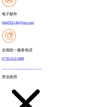
电子邮件
644292146@qq.com
全国统一服务电话
0730-6321888
网站建设：J9.com官方网站
|
网站地图
本网站支持IPV6
营业执照