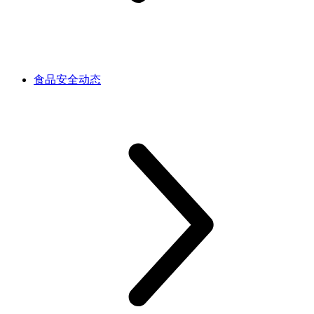
食品安全动态