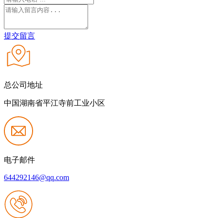
提交留言
总公司地址
中国湖南省平江寺前工业小区
电子邮件
644292146@qq.com