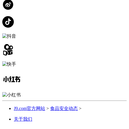
J9.com官方网站
>
食品安全动态
>
关于我们