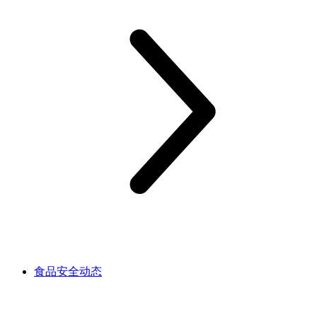
食品安全动态