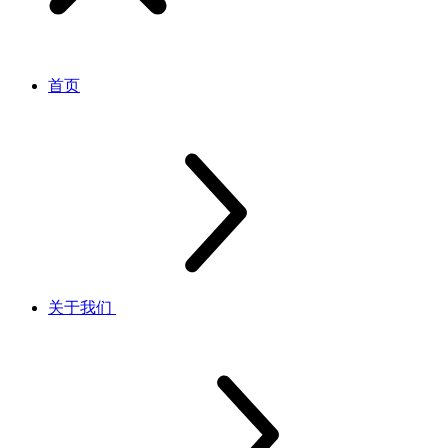
首页
关于我们