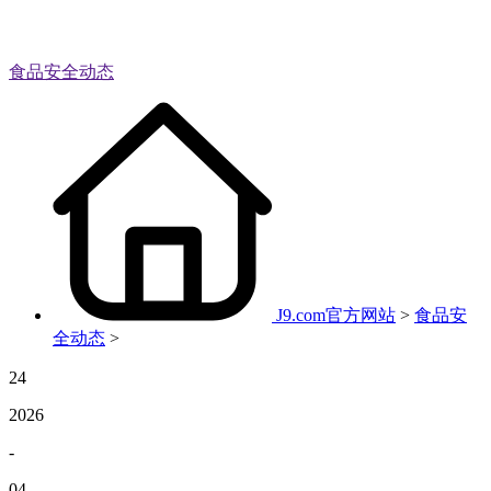
食品安全动态
J9.com官方网站
>
食品安
全动态
>
24
2026
-
04