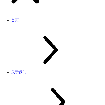
首页
关于我们