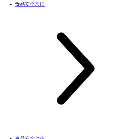
食品安全常识
食品安全动态