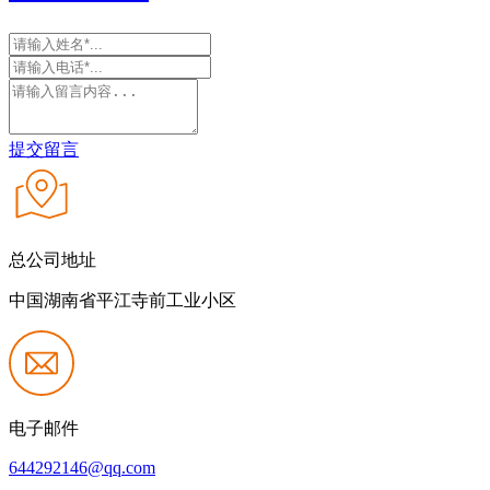
提交留言
总公司地址
中国湖南省平江寺前工业小区
电子邮件
644292146@qq.com