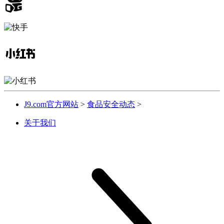
J9.com官方网站
>
食品安全动态
>
关于我们