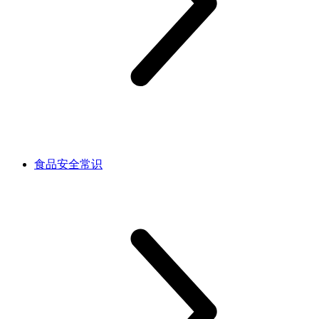
食品安全常识