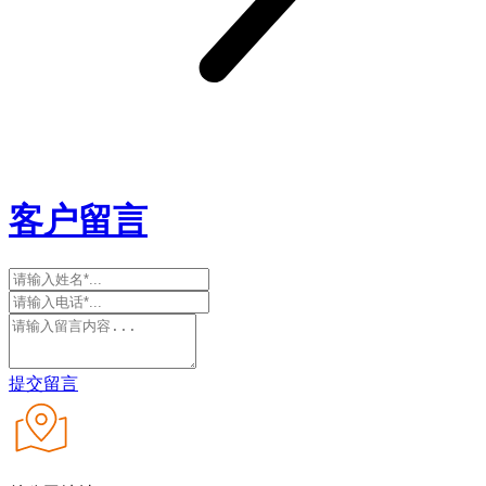
客户留言
提交留言