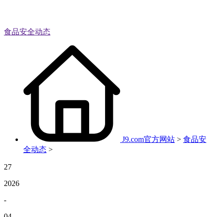
食品安全动态
J9.com官方网站
>
食品安
全动态
>
27
2026
-
04