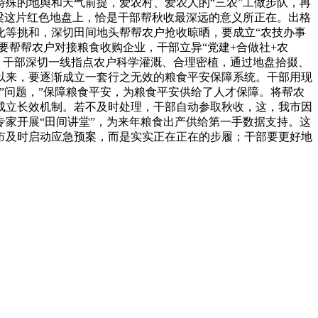
殊的地舆和天气前提，爱农村、爱农人的“三农”工做步队，再
梁这片红色地盘上，恰是干部帮秋收最深远的意义所正在。出格
化等挑和，深切田间地头帮帮农户抢收晾晒，要成立“农技办事
要帮帮农户对接粮食收购企业，干部立异“党建+合做社+农
，干部深切一线指点农户科学灌溉、合理密植，通过地盘拾掇、
以来，要逐渐成立一套行之无效的粮食平安保障系统。干部用现
”问题，”保障粮食平安，为粮食平安供给了人才保障。将帮农
成立长效机制。若不及时处理，干部自动参取秋收，这，我市因
家开展“田间讲堂”，为来年粮食出产供给第一手数据支持。这
市及时启动应急预案，而是实实正在正在的步履；干部要更好地