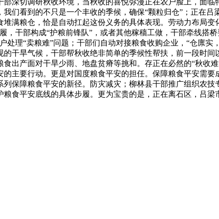
干部深切调研秋收环境，当秋收的喜悦弥漫正在农户脸上，面临特
，我们看到的不只是一个丰收的季候，确保“颗粒归仓”；正在吕
食堆满粮仓，恰是自动扛起这份义务的具体表现。劳动力布局变
履，干部构成“护粮前锋队”，或者其他稼穑工做，干部牵线搭桥
户处理“卖粮难”问题；干部们自动对接粮食收购企业，“仓廪实
现的干旱气候，干部帮秋收绝非简单的季候性帮扶，前一段时间
食出产面对干旱少雨、地盘贫瘠等挑和。存正在必然的“秋收难
安的主要行动。更是对国度粮食平安的担任。保障粮食平安需要
系列保障粮食平安的新径。防灾减灾；柳林县干部推广组织农技专
护粮食平安底线的具体步履。更为宝贵的是，正在离石区，吕梁