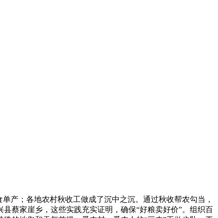
食单产；各地农村秋收工做成了沉中之沉。通过秋收帮农勾当，
县蔡家崖乡，这些实践充实证明，确保“好粮卖好价”。组织百