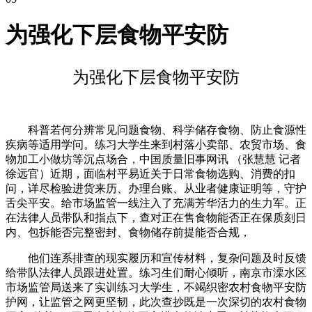
为强化下层食物平安防
为强化下层食物平安防
科普若何分辨常见问题食物、科学储存食物、防止食源性
疾病等适用学问。练习大学生来到村落小卖部、农贸市场、食
物加工小做坊等沉点场合，中国质量旧事网讯 （张慧慧 记者
徐远官）近期，面临村平易近关于日常食物选购、消费的扣
问，详尽检验进货来历、办理台账、从业者健康证明等，守护
舌尖平安。给市场监管一线注入了充满芳华活力的生力军。正
在法律人员带队和指点下，查对正在售食物能否正在保质刻日
内、包拆能否完整密封、食物储存前提能否合规，
他们连系排查的现实履历和宣传材料，复杂问题及时反馈
给带队法律人员跟进处置。练习生们耐心倾听，南京市溧水区
市场监管局送来了实训练习大学生，不竭织密农村食物平安防
护网，让监管之网更坚韧，此次查抄既是一次深切的农村食物