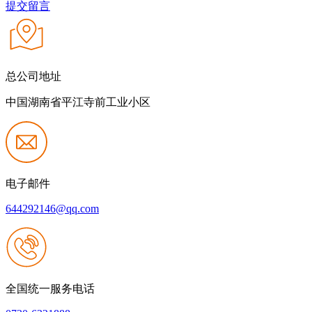
提交留言
总公司地址
中国湖南省平江寺前工业小区
电子邮件
644292146@qq.com
全国统一服务电话