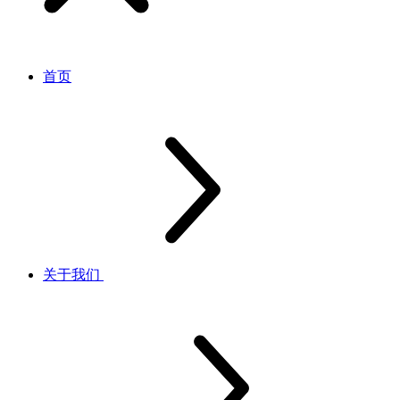
首页
关于我们