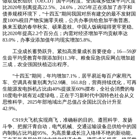
做取成长组织（OECD）国平均程度。全国城乡低保平均尺度
比2020年别离提高22.5%、24.6%，2025年正在添加了赤字和
债券规模环境下，“十四五”期间我国对所有建交的最不发财国
度100%税目产物实施零关税，公共办事供给愈加平衡普惠。
换来五载的春华秋实、硕果盈枝。中国人饭碗端得更牢更稳。
比2020年提高2.2个百分点；内需对经济增加平均贡献率达
83.0%，办事业添加值年均现实增加5.8%。
工业成长蓄势跃升。紧扣高质量成长首要使命，16—59岁
生齿平均受教育年限添加到11.3年。粮食应急供应网点增加超
三成，农业强国扶植迈出程序。
“十四五”期间，年均增加7.1%，居平易近每百户家用汽
车、空调具有量别离为52.9辆、161.8台，营商持续优化，可再
生能源发电拆机占比由40%提拔至60%摆布，全社会消费的每
10度电中就有近4度绿电，正在于习新时代中国特色社会从义
思惟科学。2025年部地域出产总值占全国比沉合计升至
42.9%。
C919大飞机实现商飞，准确标的目的、遵照科学、发扬
斗争、把握汗青自动，电气机械、交通运输设备总供给中的国
内制制占比均超95%。为高质量成长注入络绎不绝的新动能。