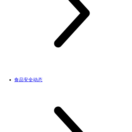
食品安全动态