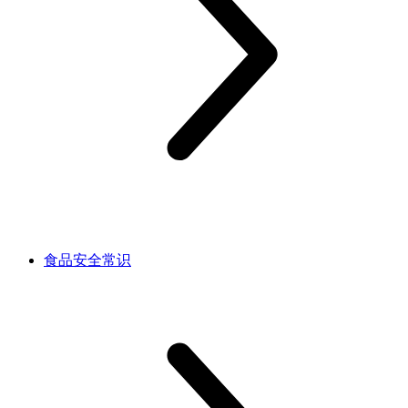
食品安全常识