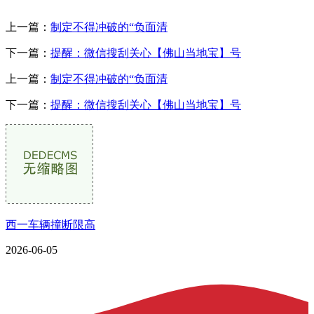
上一篇：
制定不得冲破的“负面清
下一篇：
提醒：微信搜刮关心【佛山当地宝】号
上一篇：
制定不得冲破的“负面清
下一篇：
提醒：微信搜刮关心【佛山当地宝】号
西一车辆撞断限高
2026-06-05