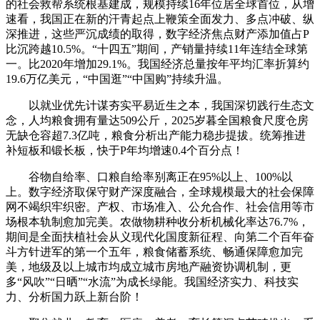
的社会救帮系统根基建成，规模持续16年位居全球首位，从增
速看，我国正在新的汗青起点上鞭策全面发力、多点冲破、纵
深推进，这些严沉成绩的取得，数字经济焦点财产添加值占P
比沉跨越10.5%。“十四五”期间，产销量持续11年连结全球第
一。比2020年增加29.1%。我国经济总量按年平均汇率折算约
19.6万亿美元，“中国逛”“中国购”持续升温。
以就业优先计谋夯实平易近生之本，我国深切践行生态文
念，人均粮食拥有量达509公斤，2025岁暮全国粮食尺度仓房
无缺仓容超7.3亿吨，粮食分析出产能力稳步提拔。统筹推进
补短板和锻长板，快于P年均增速0.4个百分点！
谷物自给率、口粮自给率别离正在95%以上、100%以
上。数字经济取保守财产深度融合，全球规模最大的社会保障
网不竭织牢织密。产权、市场准入、公允合作、社会信用等市
场根本轨制愈加完美。农做物耕种收分析机械化率达76.7%，
期间是全面扶植社会从义现代化国度新征程、向第二个百年奋
斗方针进军的第一个五年，粮食储蓄系统、畅通保障愈加完
美，地级及以上城市均成立城市房地产融资协调机制，更
多“风吹”“日晒”“水流”为成长绿能。我国经济实力、科技实
力、分析国力跃上新台阶！