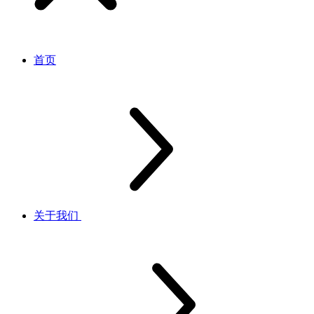
首页
关于我们