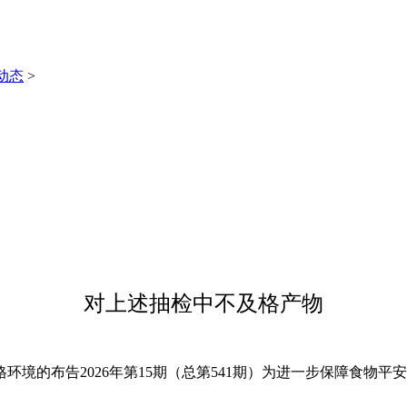
动态
>
对上述抽检中不及格产物
境的布告2026年第15期（总第541期）为进一步保障食物