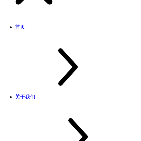
首页
关于我们