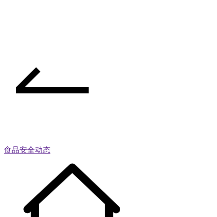
食品安全动态