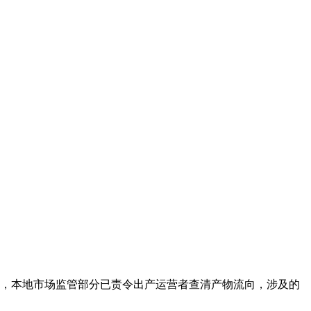
平安，本地市场监管部分已责令出产运营者查清产物流向，涉及的