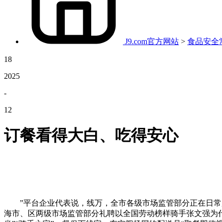
J9.com官方网站
>
食品安全
18
2025
-
12
订餐看得大白、吃得安心
”平台企业代表说，线万，全市各级市场监管部分正在日常监
海市、区两级市场监管部分礼聘以全国劳动榜样骑手张文强为代