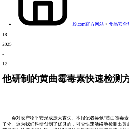
J9.com官方网站
>
食品安全
18
2025
-
12
他研制的黄曲霉毒素快速检测
会对农产物平安形成庞大丧失。本报记者吴佩“黄曲霉毒素会
了伞。这为我们科研创制了优良的，可否快速活络地检测出黄