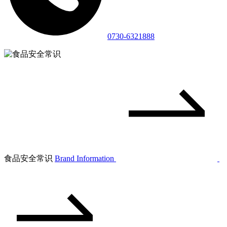
0730-6321888
食品安全常识
Brand Information