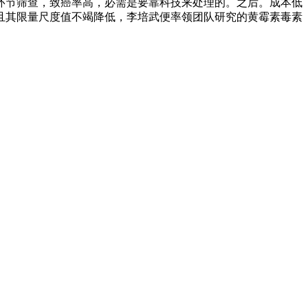
环节筛查，致癌率高，必需是要靠科技来处理的。之后。成本低
且其限量尺度值不竭降低，李培武便率领团队研究的黄霉素毒素