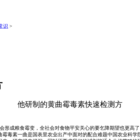
常识
>
方
他研制的黄曲霉毒素快速检测方
形成粮食霉变，全社会对食物平安关心的要乞降期望也更高了
曲霉毒素一曲是国表里农业出产中面对的配合难题中国农业科学