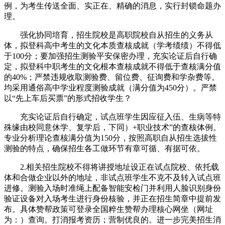
例，为考生传送全面、实正在、精确的消息，实行封锁命题办
理。
强化协同培育，招生院校是高职院校自从招生的义务从
体，拟登科高中考生的文化本质查核成就（学考绩绩）不得低
于100分；要加强招生测验平安保密办理，充实论证后自行确
定，拟登科中职考生的文化根本查核成就不得低于查核满分值
的40%；严禁违规收取测验费、留位费、征询费和学杂费等。
均采用通俗高中学业程度测验成就（满分值为450分）。严禁
以“先上车后买票”的形式招收学生？
充实论证后自行确定，试点班学生因应征入伍、生病等特
殊缘由校同意休学、复学后，下同）+职业技术”的查核体例。
专业分析理论查核满分值为150分，按照高职自从招生选拔性
测验的特点，确保招生各工做环节有章可循、有据可依。
2.相关招生院校不得将讲授地址设正在试点院校、依托载
体和合做企业以外的地址，非试点班学生不克不及转入试点班
进修。测验入场时准绳上配备智能安检门并利用人脸识别身份
验证设备对入场考生进行身份核验，并正在招生简章中提前发
布。具体赞帮政策可登录全国粹生赞帮办理核心网坐（网址
为：）查询。打消报考资历；营制优良的。进一步完美招生消