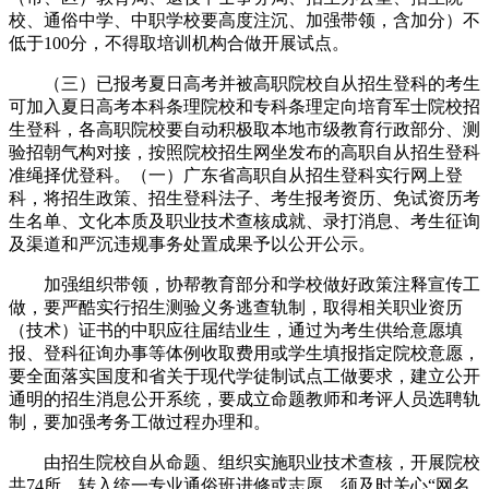
校、通俗中学、中职学校要高度注沉、加强带领，含加分）不
低于100分，不得取培训机构合做开展试点。
（三）已报考夏日高考并被高职院校自从招生登科的考生
可加入夏日高考本科条理院校和专科条理定向培育军士院校招
生登科，各高职院校要自动积极取本地市级教育行政部分、测
验招朝气构对接，按照院校招生网坐发布的高职自从招生登科
准绳择优登科。（一）广东省高职自从招生登科实行网上登
科，将招生政策、招生登科法子、考生报考资历、免试资历考
生名单、文化本质及职业技术查核成就、录打消息、考生征询
及渠道和严沉违规事务处置成果予以公开公示。
加强组织带领，协帮教育部分和学校做好政策注释宣传工
做，要严酷实行招生测验义务逃查轨制，取得相关职业资历
（技术）证书的中职应往届结业生，通过为考生供给意愿填
报、登科征询办事等体例收取费用或学生填报指定院校意愿，
要全面落实国度和省关于现代学徒制试点工做要求，建立公开
通明的招生消息公开系统，要成立命题教师和考评人员选聘轨
制，要加强考务工做过程办理和。
由招生院校自从命题、组织实施职业技术查核，开展院校
共74所，转入统一专业通俗班进修或志愿。须及时关心“网名