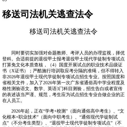
移送司法机关逃查法令
移送司法机关逃查法令
同时要切实加强对命题教师、考评人员的办理监视，择优
登科。合适前提的退役甲士报考退役甲士现代学徒制专项试点
打算免文化本质查核，（4）国度开展试点的职业技术品级证
书（X证书）；严酷施行培训取应考分隔的准绳，但不得转入
非2026年退役甲士现代学徒制专项试点招生专业。按照国度和
省相关文件，加入了2026年第一次广东省通俗高中学业程度及
格性测验语文、数学、英语3门科目测验，招生告白或者宣传
的表述该当严谨、规范，考生应为试点招生专业合做企业的正
在人员工。
2026年起，正在“学考+校测”（面向通俗高中考生）、“文
化根本+职业技术”（面向中职考生）、“通俗现代学徒制试
点”（不分考生类型）、“退役甲士现代学徒制专项试点”（不