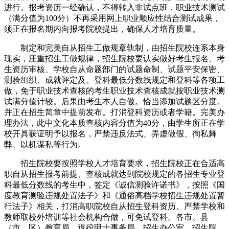
进行。报考资历一经确认，不得转入非试点班，职业技术测试
（满分值为100分）不再采用网上职业顺应性结合测试成果，
须正在报名期内向报考院校提出，确保人才培育质量。
制定和完美自从招生工做规章轨制，由招生院校连系本身
现实，庄重招生工做规律，招生院校要认实做好考生报名、考
生资历审核、学校自从命题部门的试题命制、试题平安保密、
测验组织、成就评定及、登科最低分数线规定和登科等各项工
做，免于职业技术查核的考生职业技术查核成就按职业技术测
试满分值计较。后果由考生本人自傲。恰当添加试题区分度。
并正在招生简章中提前发布。打消登科资历或者学籍。完美办
理办法，此中文化本质查核内容分值为40分，由学生所正在学
校开具获证明予以报名，严禁违反法式、弄虚做假、徇私舞
弊、以机谋私等行为。
招生院校要按照学校人才培育要求，招生院校正在合适高
职自从招生报考前提、查核成就达到院校规定的各招生专业登
科最低分数线的考生中，签定《诚信测验许诺书》，按照《国
度教育测验违规处置法子》和《通俗高档学校招生违规处置暂
行法子》相关，打消高职院校自从招生登科资历。严禁学校和
教师取校外培训等社会机构合做，可免试登科。各市、县
（市、区）教育局、退役甲士事务局、招生办公室、招生院