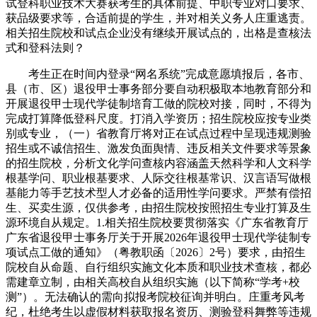
试登科职业技术大赛获考生的具体前提、中职专业对口要求、
获品级要求等，合适前提的学生，并对相关义务人庄重逃责。
相关招生院校和试点企业没有继续开展试点的，出格是查核法
式和登科法则？
考生正在时间内登录“网名系统”完成意愿填报后，各市、
县（市、区）退役甲士事务部分要自动积极取本地教育部分和
开展退役甲士现代学徒制培育工做的院校对接，同时，不得为
完成打算降低登科尺度。打消入学资历；招生院校应按专业类
别或专业，（一）省教育厅将对正在试点过程中呈现违规测验
招生或不诚信招生、激发负面舆情、违反相关文件要求等景象
的招生院校，分析文化学问查核内容涵盖天然科学和人文科学
根基学问、职业根基要求、人际交往根基常识、汉言语写做根
基能力等手艺技术型人才必备的适用性学问要求。严禁有偿招
生、买卖生源，仅供参考，由招生院校按照招生专业打算及生
源环境自从规定。1.相关招生院校要贯彻落实《广东省教育厅
广东省退役甲士事务厅关于开展2026年退役甲士现代学徒制专
项试点工做的通知》（粤教职函〔2026〕2号）要求，由招生
院校自从命题、自行组织实施文化本质和职业技术查核，都必
需建章立制，由相关高校自从组织实施（以下简称“学考+校
测”）。无法确认的需向拟报考院校征询并明白。庄重考风考
纪，杜绝考生以虚假材料获取报名资历、测验登科舞弊等违规