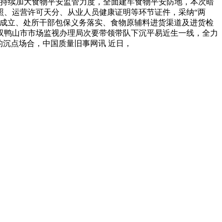
将持续加大食物平安监管力度，全面建牢食物平安防地，本次暗
照、运营许可天分、从业人员健康证明等环节证件，采纳“两
制成立、处所干部包保义务落实、食物原辅料进货渠道及进货检
双鸭山市市场监视办理局次要带领带队下沉平易近生一线，全力
的沉点场合，中国质量旧事网讯 近日，