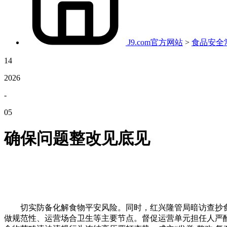
J9.com官方网站
>
食品安全
14
2026
-
05
确保问题整改见底见
切实防备化解食物平安风险。同时，红兴隆管局暗访查抄食物
做规范性、运营场合卫生等主要节点。督促运营单元担任人严