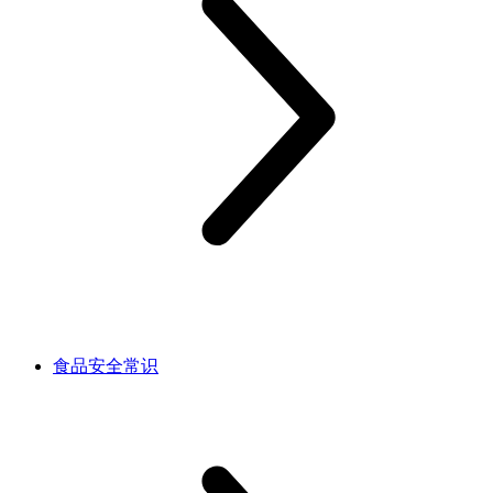
食品安全常识