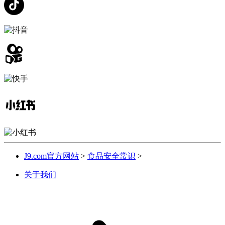
J9.com官方网站
>
食品安全常识
>
关于我们