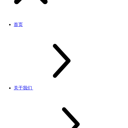
首页
关于我们