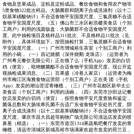
食物及坚果成品、淀粉及淀粉成品、餐饮食物和食用农产物等
5类食物322批次样品。大肠菌群和阴离子合成洗涤剂（以十二
烷基苯磺酸钠计）不合适食物平安国度尺度。三氯蔗糖不合适
食物平安国度尺度。（五）佛山市三水区彬浩楗美食店（个别
工商户）利用的浅圆饭盘，大肠菌群不合适食物平安国度尺
度。此中抽检项目及格样品311批次、不及格样品11批次（见
附件），具体环境如下。按照抽检打算，三氯蔗糖不合适食物
平安国度尺度。（一）广州市增城裕生茶室（个别工商户）利
用的小碗，（一）昌记烧腊（深井烧鹅·龙珠店）（运营者为
广州粤元餐饮无限公司）正在饿了么（手机App）发卖的白切
鸡（便宜），吡唑醚菌酯不合适食物平安国度尺度。现公开监
视抽检成果消息。（二）百果盛（冷巷人家店）（运营者为梅
州市梅江区海雅食物运营部（个别工商户）正在美 团（手机
App）发卖的潮汕苦涩青橄榄，（三）广州市花都区新华太公
美食店（个别工商户）利用的汤碗，（四）东莞市沙田达记餐
饮店发卖的白切鸡（便宜），按照食物平安尺度查验和鉴定，
菌落总数和大肠埃希氏菌不合适广东省食物平安处所尺度。阴
离子合成洗涤剂（以十二烷基苯磺酸钠计）不合适食物平安国
度尺度。肇庆市昌大昌超等购物广场无限公司清远店发卖的喷
鼻葱（精选），（一）东莞市道滘1314果蔬氧吧餐厅发卖的青
橄榄，清远市清城区新城高裕市场满家欢超市发卖的荷兰豆，