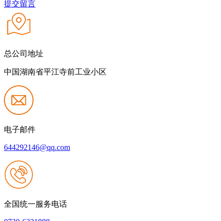
提交留言
总公司地址
中国湖南省平江寺前工业小区
电子邮件
644292146@qq.com
全国统一服务电话