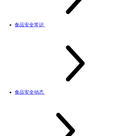
食品安全常识
食品安全动态