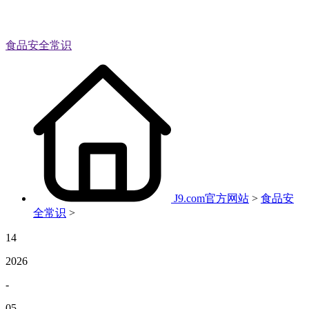
食品安全常识
J9.com官方网站
>
食品安
全常识
>
14
2026
-
05