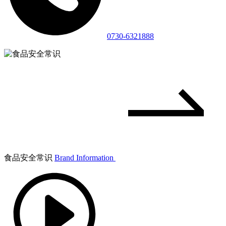
0730-6321888
食品安全常识
Brand Information