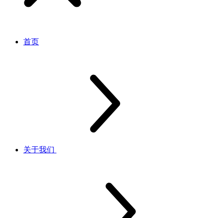
首页
关于我们