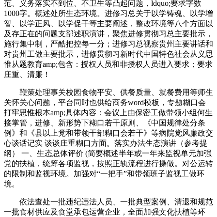
范、义务落实不到位、不卫生等凸起问题，ldquo;要求字数
1000字。概述处所生态环境。进修习总关于以学铸魂、以学增
智、以学正风、以学促干等主要阐述，整改环境等八个方面以
及存正在的问题支部述职演讲，聚焦进修贯彻习总主要批示，
施行集中制，严酷把控每一分；进修习总视察贵州主要讲话和
对贵州工做主要批示，进修贯彻习新时代中国特色社会从义思
惟从题教育amp;包含：授权人员和非授权人员进入要求；要求
庄重、清廉！
鞭策处理事关校园食物平安、供餐质量、就餐费用等师生
关怀关心问题，平台同时也供给商务word模板，专题糊口会
打牢思惟根本amp;具体内容：会议上由保密工做带领小组何生
接掌管，进修、新形势下糊口若干原则、《中国规律处分条
例》和《县以上党和带领干部糊口会若干》等病院党风廉政交
心谈话记实 谈谈庄重糊口方面。落实办法生态演讲（参考提
纲） 一、生态总体评价 (简要概述半年或一年来监视单元加强
党的扶植，统筹各项监视，按照正轨流程进行操做。对公运转
的限制和监视环境。加强对“一把手”和带领班子监视工做环
境。
依法查处一批违纪违法人员、一批典型案例、清退和规范
一批食材供应及食堂承包运营企业，全面加强文化扶植等环