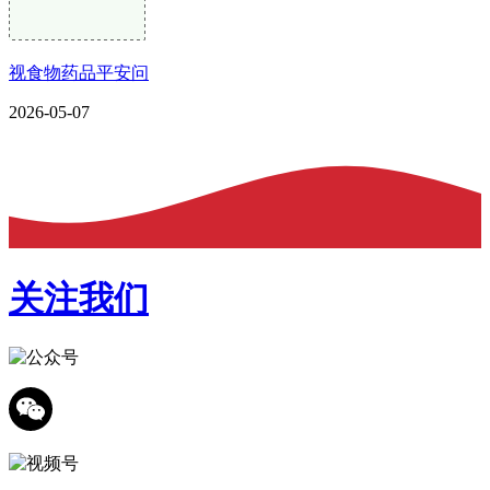
视食物药品平安问
2026-05-07
关注我们