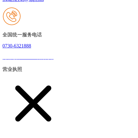
全国统一服务电话
0730-6321888
网站建设：J9.com官方网站
|
网站地图
本网站支持IPV6
营业执照