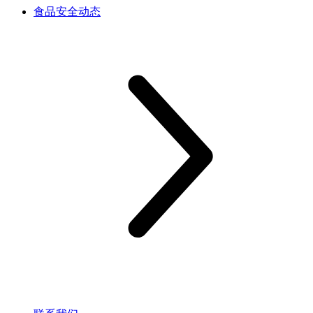
食品安全动态