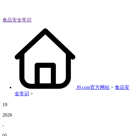
食品安全常识
J9.com官方网站
>
食品安
全常识
>
19
2026
-
05