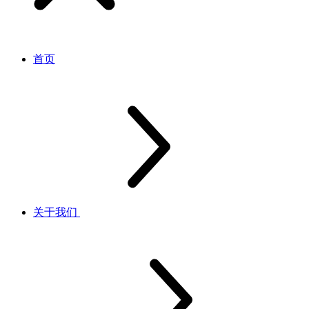
首页
关于我们