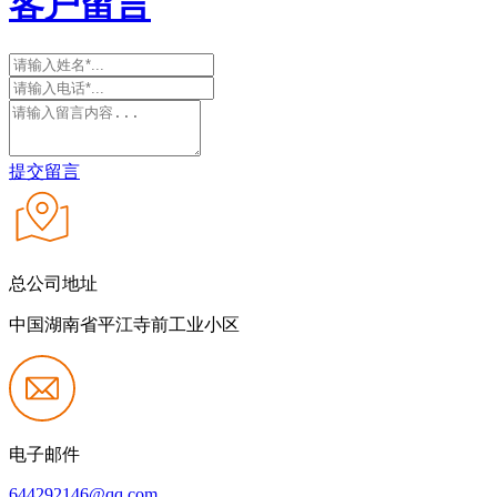
客户留言
提交留言
总公司地址
中国湖南省平江寺前工业小区
电子邮件
644292146@qq.com